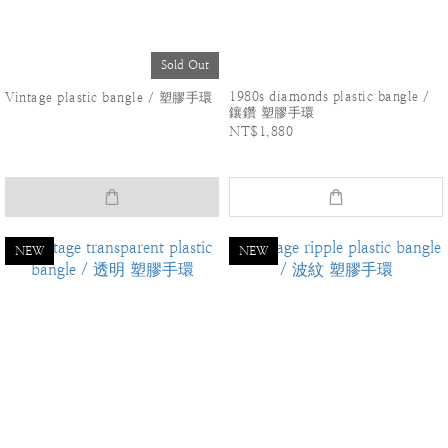
Sold Out
1980s diamonds plastic bangle /
Vintage plastic bangle / 塑膠手環
鑲鑽 塑膠手環
NT$1,880
NEW
NEW