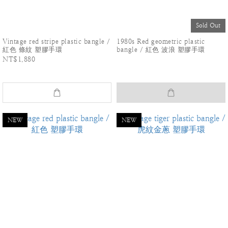
Sold Out
Vintage red stripe plastic bangle /
1980s Red geometric plastic
紅色 條紋 塑膠手環
bangle / 紅色 波浪 塑膠手環
NT$1,880
NEW
NEW