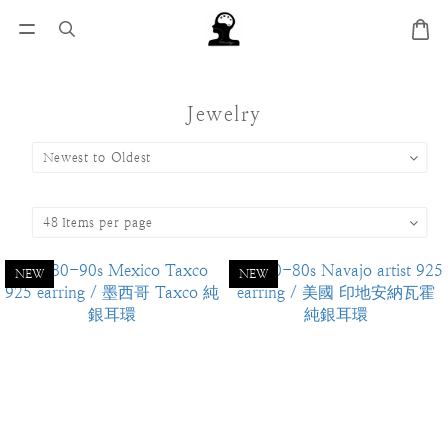
Jewelry
NEW
NEW