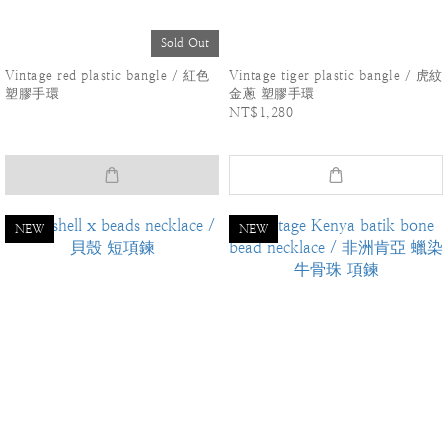
Sold Out
Vintage red plastic bangle / 紅色
Vintage tiger plastic bangle / 虎紋
塑膠手環
金蔥 塑膠手環
NT$1,280
NEW
NEW