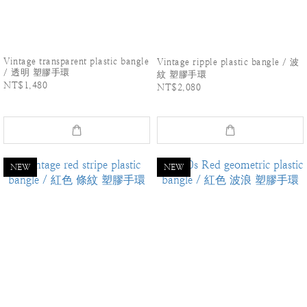
Vintage transparent plastic bangle
Vintage ripple plastic bangle / 波
/ 透明 塑膠手環
紋 塑膠手環
NT$1,480
NT$2,080
NEW
NEW