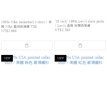
"33 inch" 1980s Levi's slack pants
1995s NBA basketball t-shirt / 美
/ Levi's 直筒 休閒西裝褲
國 NBA 籃球訓練營 TEE
NT$2,280
NT$2,680
NEW
NEW