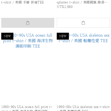
t-shirt / 美國 手繪 拆袖TEE
splatter t-shirt / 美國國旗 潑漆印
NT$2,880
刷 TEE
NEW
NEW
1980-90s USA ocean full print t-
1990-00s USA skeleton sex t-shirt