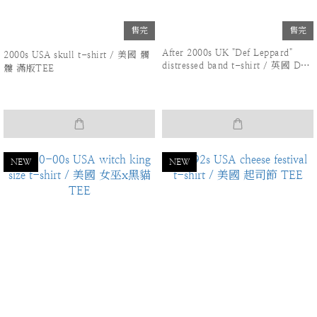
售完
售完
After 2000s UK "Def Leppard"
2000s USA skull t-shirt / 美國 髑
distressed band t-shirt / 英國 Def
髏 滿版TEE
Leppard 破壞 樂團TEE
NEW
NEW