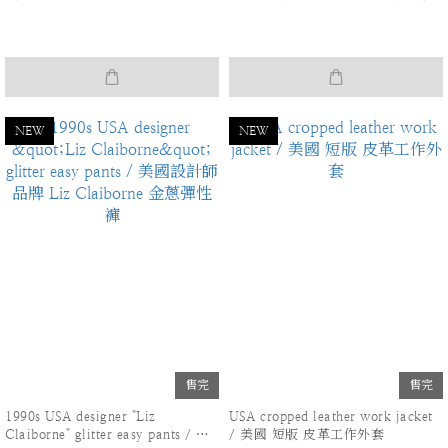
褲
NEW
NEW
售完
售完
1990s USA designer "Liz
USA cropped leather work jacket
Claiborne" glitter easy pants / 美
/ 美國 短版 皮革工作外套