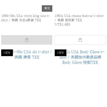
售完
1990-00s USA witch king size t-
1992s USA cheese festival t-shirt
shirt / 美國 女巫x黑貓 TEE
/ 美國 起司節 TEE
NT$1,680
NEW
NEW