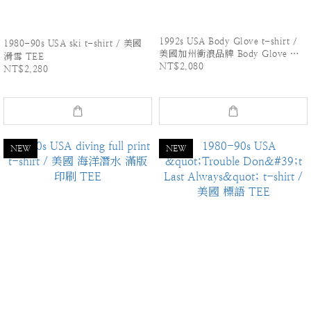
1992s USA Body Glove t-shirt /
1980-90s USA ski t-shirt / 美國
美國加州衝浪品牌 Body Glove 短
滑雪 TEE
NT$2,080
版TEE
NT$2,280
NEW
NEW