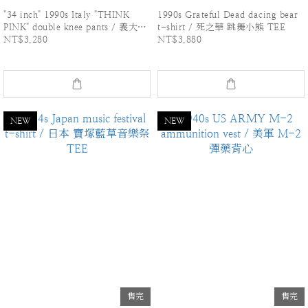
"34 inch" 1990s Italy "THINK
1990s Grateful Dead dacing bear
PINK" double knee pants / 義大利
t-shirt / 死之華 跳舞小熊 TEE
NT$3,280
NT$3,880
"THINK PINK" 雙膝 工作褲
NEW
NEW
售完
售完