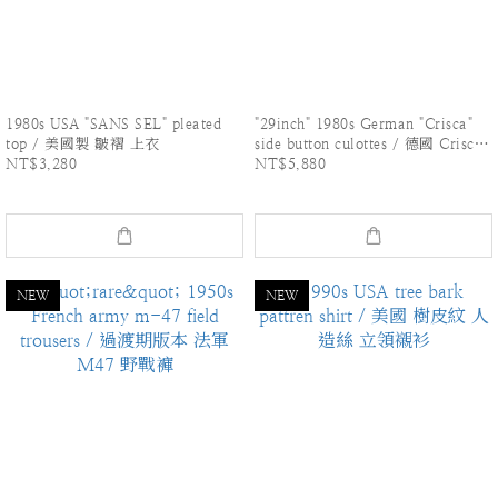
1980s USA "SANS SEL" pleated
"29inch" 1980s German "Crisca"
top / 美國製 皺褶 上衣
side button culottes / 德國 Crisca
NT$3,280
NT$5,880
中式刺繡 褲裙
NEW
NEW