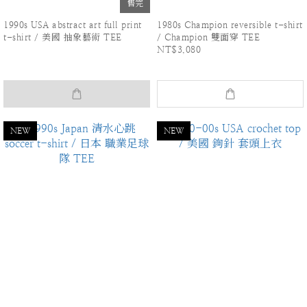
售完
1990s USA abstract art full print
1980s Champion reversible t-shirt
t-shirt / 美國 抽象藝術 TEE
/ Champion 雙面穿 TEE
NT$3,080
NEW
NEW