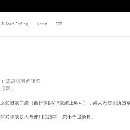
& Staff Styling
About
VIP
日）訊息
與我們聯繫
、
原因」
之釦眼或口袋（自行剪開/掉或縫上即可），經人為使用所造成的
任何異味或是人為使用痕跡等
，
恕不予退換貨。