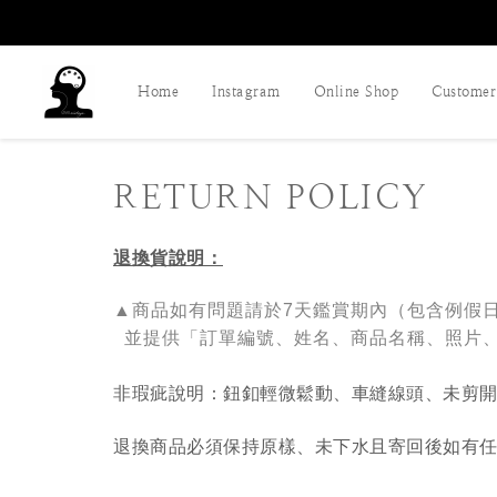
Home
Instagram
Online Shop
Customer 
RETURN POLICY
退換貨說明：
▲商品如有問題請於7天鑑賞期內（包含例假
並提供「
訂單編號
、
姓名、商品名稱
、
照
片
非瑕疵說明：鈕釦輕微鬆動、車縫線頭、未剪開
退換商品必須保持原樣、未下水且
寄回後如有