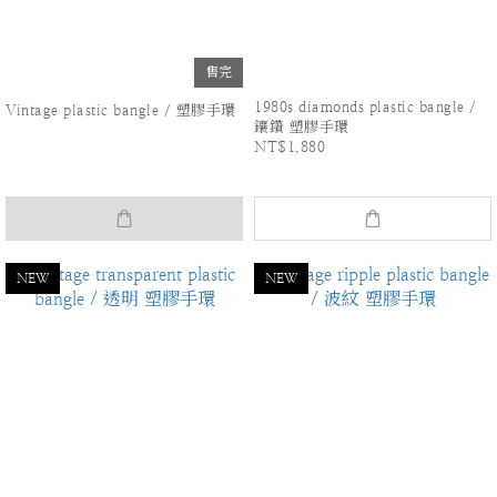
售完
1980s diamonds plastic bangle /
Vintage plastic bangle / 塑膠手環
鑲鑽 塑膠手環
NT$1,880
NEW
NEW