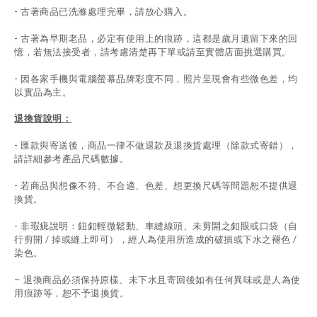
- 古著商品已洗滌處理完畢，請放心購入。
- 古著為早期老品，必定有使用上的痕跡，這都是歲月遺留下來的回
憶，若無法接受者，請考慮清楚再下單或請至實體店面挑選購買。
- 因各家手機與電腦螢幕品牌彩度不同，照片呈現會有些微色差，均
以實品為主。
退換貨說明：
-
匯款與寄送後，商品一律不做退款及退換貨處理（除款式寄錯），
請詳細參考產品尺碼數據
。
-
若商品與想像不符、不合適、色差、想更換尺碼等問題恕不提供退
換貨。
- 非瑕疵說明：鈕釦輕微鬆動、車縫線頭、未剪開之釦眼或口袋（自
行剪開 / 掉或縫上即可），經人為使用所造成的破損或下水之褪色 /
染色。
退換商品必須保持原樣、未下水且
寄回後如有任何異味或是人為使
-
用痕跡等
，
恕不予退換貨。