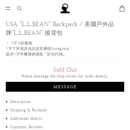
USA "L.L.BEAN" Backpack / 美國戶外品
牌"L.L.BEAN" 後背包
• VIP 9折優惠 
VIP下單前請先訊息官網或Instagram
提供VIP手機號碼索取「折扣代碼」
Sold Out
Please message the shop owner for order details.
MESSAGE
Description
Shipping & Payment
Additional details
Customer Reviews