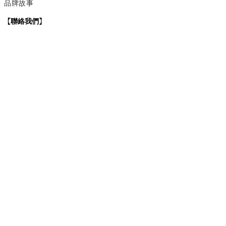
品牌故事
【
聯絡我們
】
Instagram
：
v
intage_0311
：
地址
台北市士林區大西路74巷16號1樓
Email
：vintage20170311@gmail.com
【
營業時間】
週一 / 週四 / 週五 17:00~22:00
週六 / 週日 15:00~22:00
週二 / 週三 (公休)
退換貨政策
| 條款及細則 | 2017 © 0311 Vintage