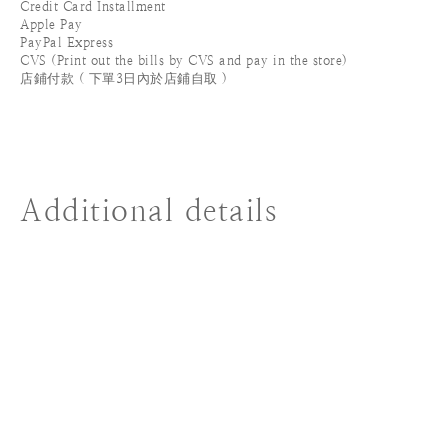
Credit Card Installment
Apple Pay
PayPal Express
CVS (Print out the bills by CVS and pay in the store)
店鋪付款 ( 下單3日內於店鋪自取 )
Additional details