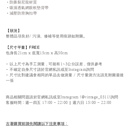
•防撕裂尼龍材質
•吸濕透氣網眼軟墊背帶
•減壓防滑胸扣帶
【狀況
】
整體品項良好/ 污漬、修補等使用痕跡如附圖。
尺寸平量
】
FREE
【
包身長21cm x 底寬15cm x 高50cm
- 以上尺寸為手工測量，可能有1~3公分誤差，僅供參考
- 不確定自身尺寸請於官網私訊或至Instagram詢問
- 尺寸比對建議拿相同的單品去做測量 / 尺寸量測方法請見附圖最後
一張
商品相關問題請於官網私訊或至Instagram (@vintage_0311)詢問
|
客服時間
：週一四五 17:00 - 22:00
週六日 15:00 - 22:00
古著購買前請先閱讀以下注意事項
：