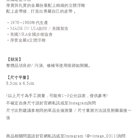
厚實與扎實的金屬份量配上精緻的立體浮雕
配上皮帶後
，
打造出專屬自己的皮帶
。
•1970~1980年代生產
•MADE IN USA刻印 / 美國製造
•美國NRA全國步槍協會
•厚實金屬x立體浮雕
【狀況
】
整體品項良好/ 污漬、修補等使用痕跡如附圖。
尺寸平量
】
【
8.5cm x 6.5cm
(以上尺寸為手工測量，可能有1~3公分誤差，僅供參考)
不確定自身尺寸請於官網私訊或至Instagram詢問
尺寸比對建議拿相同的單品去做測量 / 尺寸量測方法請見附圖最後一
張
商品相關問題請於官網私訊或至Instagram (@vintage_0311)詢問