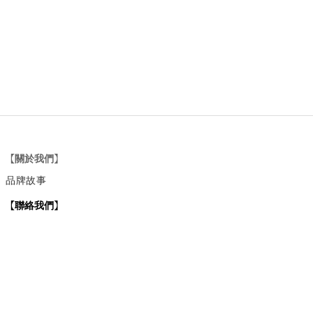
【關於我們】
品牌故事
【
聯絡我們
】
Instagram
：
v
intage_0311
：
地址
台北市士林區大西路74巷16號1樓
Email
：vintage20170311@gmail.com