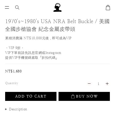
1970's~1980's USA NRA Belt Buckle / 美國
全國步槍協會 紀念金屬皮帶頭
累積消費滿 NT$10,000元後，即可成為VIP
・VIP 9折・
VIP下單前請先訊息官網或Instagram
提供VIP手機號碼索取「折扣代碼」
NT$1,680
Quantity
ADD TO CART
BUY NOW
Description