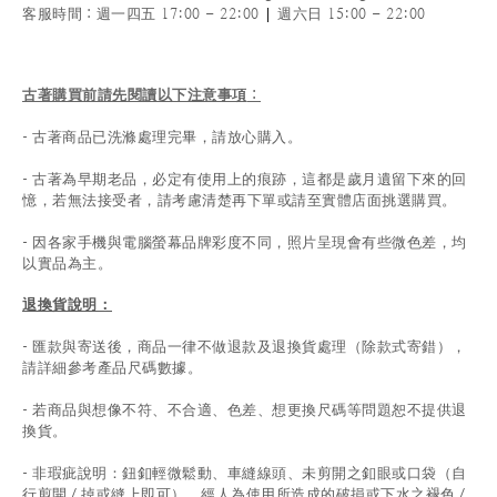
|
客服時間
：週一四五 17:00 - 22:00
週六日 15:00 - 22:00
古著購買前請先閱讀以下注意事項
：
- 古著商品已洗滌處理完畢，請放心購入。
- 古著為早期老品，必定有使用上的痕跡，這都是歲月遺留下來的回
憶，若無法接受者，請考慮清楚再下單或請至實體店面挑選購買。
- 因各家手機與電腦螢幕品牌彩度不同，照片呈現會有些微色差，均
以實品為主。
退換貨說明：
-
匯款與寄送後，商品一律不做退款及退換貨處理（除款式寄錯），
請詳細參考產品尺碼數據
。
-
若商品與想像不符、不合適、色差、想更換尺碼等問題恕不提供退
換貨。
- 非瑕疵說明：鈕釦輕微鬆動、車縫線頭、未剪開之釦眼或口袋（自
行剪開 / 掉或縫上即可），經人為使用所造成的破損或下水之褪色 /