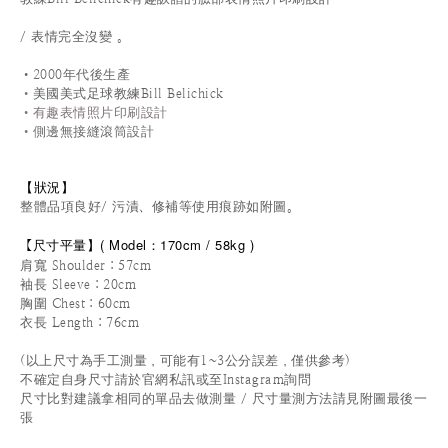
/ 表情完全沒變
。
•2000年代後生產
•
美國美式足球教練
Bill Belichick
•有趣表情照片印刷設計
•
側邊無接縫滾筒設計
【狀況
】
整體品項良好/ 污漬、修補等使用痕跡如附圖。
尺寸平量
】
(
Model：170cm / 5
8kg )
【
肩寬 Shoulder：57cm
袖長 Sleeve：20cm
胸圍 Chest：60cm
衣長 Length：76cm
(以上尺寸為手工測量，可能有1~3公分誤差，僅供參考)
不確定自身尺寸請於官網私訊或至Instagram詢問
尺寸比對建議拿相同的單品去做測量 / 尺寸量測方法請見附圖最後一
張