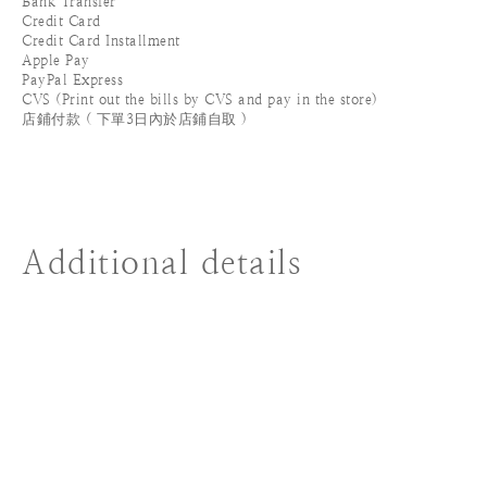
Bank Transfer
Credit Card
Credit Card Installment
Apple Pay
PayPal Express
CVS (Print out the bills by CVS and pay in the store)
店鋪付款 ( 下單3日內於店鋪自取 )
Additional details