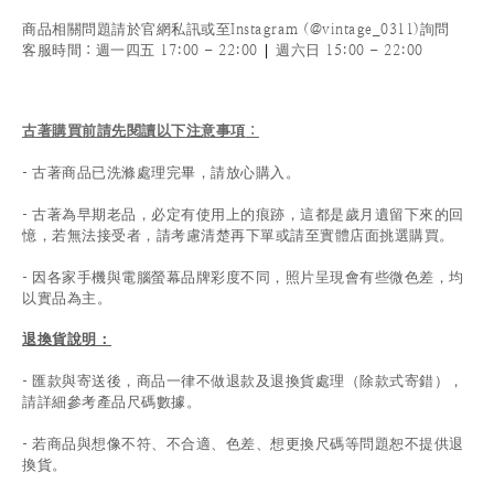
商品相關問題請於官網私訊或至Instagram (@vintage_0311)詢問
|
客服時間
：週一四五 17:00 - 22:00
週六日 15:00 - 22:00
古著購買前請先閱讀以下注意事項
：
- 古著商品已洗滌處理完畢，請放心購入。
- 古著為早期老品，必定有使用上的痕跡，這都是歲月遺留下來的回
憶，若無法接受者，請考慮清楚再下單或請至實體店面挑選購買。
- 因各家手機與電腦螢幕品牌彩度不同，照片呈現會有些微色差，均
以實品為主。
退換貨說明：
-
匯款與寄送後，商品一律不做退款及退換貨處理（除款式寄錯），
請詳細參考產品尺碼數據
。
-
若商品與想像不符、不合適、色差、想更換尺碼等問題恕不提供退
換貨。