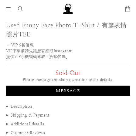
Used Funny Face Photo T-Shirt / 有趣表情
照片TEE
• VIP 9折優惠 
VIP下單前請先訊息官網或Instagram
提供VIP手機號碼索取「折扣代碼」
Sold Out
Please message the shop owner for order details.
MESSAGE
Description
Shipping & Payment
Additional details
Customer Reviews