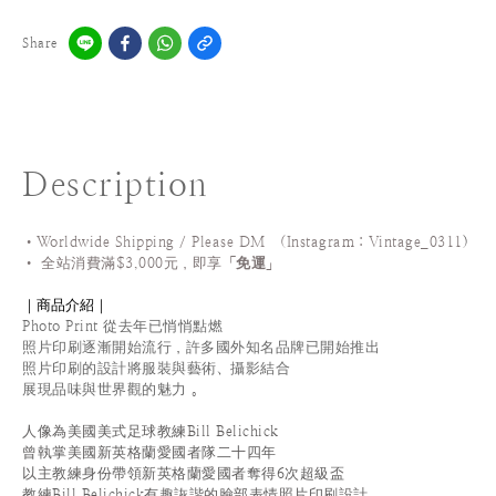
Share
Description
•Worldwide Shipping / Please DM (Instagram：Vintage_0311
)
•
全站
消費滿$3,000元，即享「
免運
」
｜商品介紹｜
Photo Print
從去年已悄悄點燃
照片印刷逐漸開始流行
，
許多國外知名品牌已開始推出
照片印刷的設計將服裝與藝術、攝影結合
展現品味與世界觀的魅力
。
人像為美國美式足球教練
Bill Belichick
曾執掌美國新英格蘭愛國者隊二十四年
以主教練身份帶領新英格蘭愛國者奪得6次超級盃
教練
Bill Belichick
有趣詼諧的臉部表情照片印刷設計