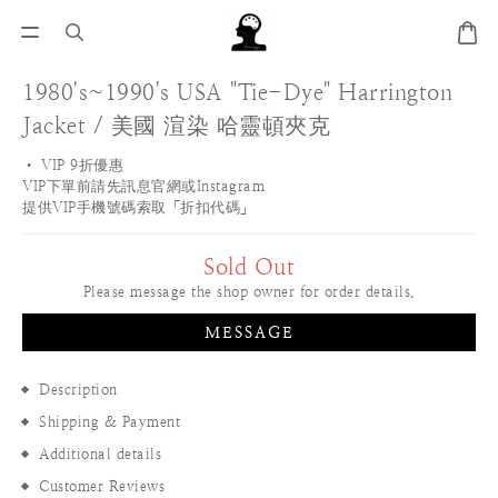
1980's~1990's USA "Tie-Dye" Harrington
Jacket / 美國 渲染 哈靈頓夾克
• VIP 9折優惠 
VIP下單前請先訊息官網或Instagram
提供VIP手機號碼索取「折扣代碼」
Sold Out
Please message the shop owner for order details.
MESSAGE
Description
Shipping & Payment
Additional details
Customer Reviews