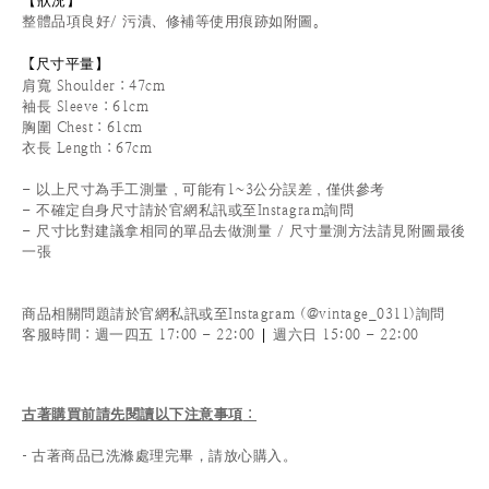
整體品項良好/ 污漬、修補等使用痕跡如附圖。
尺寸平量
】
【
肩寬 Shoulder：47cm
袖長 Sleeve：61cm
胸圍 Chest：61cm
衣長 Length：67cm
- 以上尺寸為手工測量，可能有1~3公分誤差，僅供參考
- 不確定自身尺寸請於官網私訊或至Instagram詢問
- 尺寸比對建議拿相同的單品去做測量 / 尺寸量測方法請見附圖最後
一張
商品相關問題請於官網私訊或至Instagram (@vintage_0311)詢問
|
客服時間
：週一四五 17:00 - 22:00
週六日 15:00 - 22:00
古著購買前請先閱讀以下注意事項
：
- 古著商品已洗滌處理完畢，請放心購入。