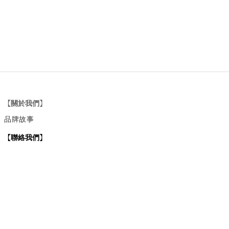
【關於我們】
品牌故事
【
聯絡我們
】
Instagram
：
v
intage_0311
：
地址
台北市士林區大西路74巷16號1樓
Email
：vintage20170311@gmail.com
【
營業時間】