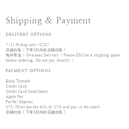
Shipping & Payment
DELIVERY OPTIONS
7-11 Pickup only (C2C)
店鋪自取 ( 下單3日內於店鋪自取 )
海外寄送 | Overseas Delivery（ Please DM for a shipping quote
before ordering. Do not pay directly ）
PAYMENT OPTIONS
Bank Transfer
Credit Card
Credit Card Installment
Apple Pay
PayPal Express
CVS (Print out the bills by CVS and pay in the store)
店鋪付款 ( 下單3日內於店鋪自取 )