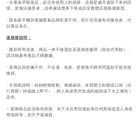
- 古著為早期老品，必定有使用上的痕跡，這都是歲月遺留下來的回
憶，若無法接受者，請考慮清楚再下單或請至實體店面挑選購買。
- 因各家手機與電腦螢幕品牌彩度不同，照片呈現會有些微色差，均
以實品為主。
退換貨說明：
-
匯款與寄送後，商品一律不做退款及退換貨處理（除款式寄錯），
請詳細參考產品尺碼數據
。
-
若商品與想像不符、不合適、色差、想更換尺碼等問題恕不提供退
換貨。
- 非瑕疵說明：鈕釦輕微鬆動、車縫線頭、未剪開之釦眼或口袋（自
行剪開 / 掉或縫上即可），經人為使用所造成的破損或下水之褪色 /
染色。
退換商品必須保持原樣、未下水且
寄回後如有任何異味或是人為使
-
用痕跡等
，
恕不予退換貨。