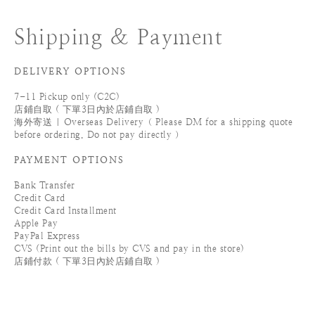
Shipping & Payment
DELIVERY OPTIONS
7-11 Pickup only (C2C)
店鋪自取 ( 下單3日內於店鋪自取 )
海外寄送 | Overseas Delivery（ Please DM for a shipping quote
before ordering. Do not pay directly ）
PAYMENT OPTIONS
Bank Transfer
Credit Card
Credit Card Installment
Apple Pay
PayPal Express
CVS (Print out the bills by CVS and pay in the store)
店鋪付款 ( 下單3日內於店鋪自取 )