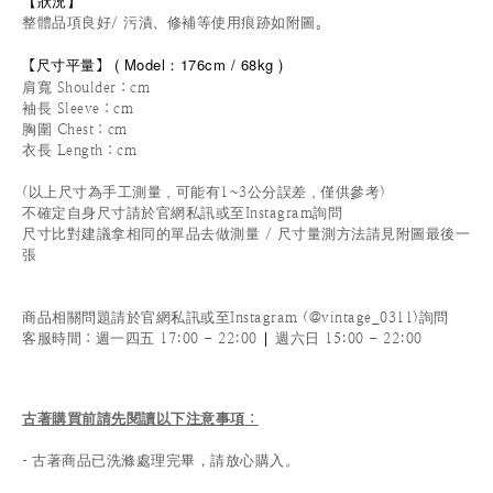
【狀況
】
整體品項良好/ 污漬、修補等使用痕跡如附圖。
(
Model：176cm / 6
8kg )
【
尺寸平量
】
肩寬 Shoulder：cm
袖長 Sleeve：cm
胸圍 Chest：cm
衣長 Length：cm
(以上尺寸為手工測量，可能有1~3公分誤差，僅供參考)
不確定自身尺寸請於官網私訊或至Instagram詢問
尺寸比對建議拿相同的單品去做測量 / 尺寸量測方法請見附圖最後一
張
商品相關問題請於官網私訊或至Instagram (@vintage_0311)詢問
|
客服時間
：週一四五 17:00 - 22:00
週六日 15:00 - 22:00
古著購買前請先閱讀以下注意事項
：
- 古著商品已洗滌處理完畢，請放心購入。