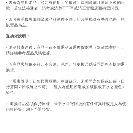
- 古著為早期老品，必定有使用上的痕跡，這都是歲月遺留下來的回
憶，若無法接受者，請考慮清楚再下單或請至實體店面挑選購買。
- 因各家手機與電腦螢幕品牌彩度不同，照片呈現會有些微色差，均
以實品為主。
退換貨說明：
-
匯款與寄送後，商品一律不做退款及退換貨處理（除款式寄錯），
請詳細參考產品尺碼數據
。
-
若商品與想像不符、不合適、色差、想更換尺碼等問題恕不提供退
換貨。
- 非瑕疵說明：鈕釦輕微鬆動、車縫線頭、未剪開之釦眼或口袋（自
行剪開 / 掉或縫上即可），經人為使用所造成的破損或下水之褪色 /
染色。
退換商品必須保持原樣、未下水且
寄回後如有任何異味或是人為使
-
用痕跡等
，
恕不予退換貨。