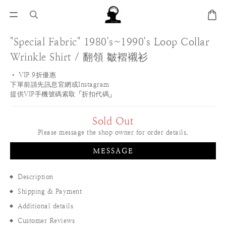
"Special Fabric" 1980's~1990's Loop Collar
Wrinkle Shirt / 翻領 皺褶襯衫
• VIP 9折優惠 
下單前請先訊息官網或Instagram
提供VIP手機號碼索取「折扣代碼」
Sold Out
Please message the shop owner for order details.
MESSAGE
Description
Shipping & Payment
Additional details
Customer Reviews