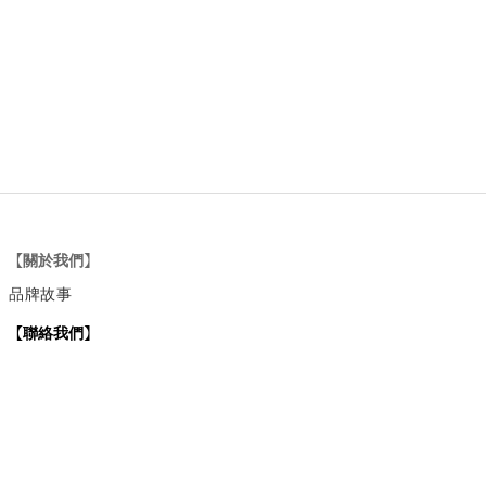
【關於我們】
品牌故事
【
聯絡我們
】
Instagram
：
v
intage_0311
：
地址
台北市士林區大西路74巷16號1樓
Email
：vintage20170311@gmail.com