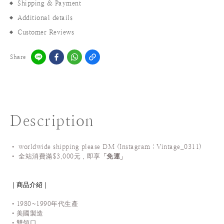
Shipping & Payment
Additional details
Customer Reviews
Share
Description
• worldwide shipping please DM (Instagram：Vintage_0311
)
•
全站
消費滿$3,000元，即享「
免運
」
｜商品介紹｜
•1980~1990年代生產
•美國製造
•雙領口