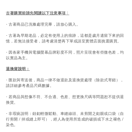
古著購買前請先閱讀以下注意事項
：
- 古著商品已洗滌處理完畢，請放心購入。
- 古著為早期老品，必定有使用上的痕跡，這都是歲月遺留下來的回
憶，若無法接受者，請考慮清楚再下單或請至實體店面挑選購買。
- 因各家手機與電腦螢幕品牌彩度不同，照片呈現會有些微色差，均
以實品為主。
退換貨說明：
-
匯款與寄送後，商品一律不做退款及退換貨處理（除款式寄錯），
請詳細參考產品尺碼數據
。
-
若商品與想像不符、不合適、色差、想更換尺碼等問題恕不提供退
換貨。
- 非瑕疵說明：鈕釦輕微鬆動、車縫線頭、未剪開之釦眼或口袋（自
行剪開 / 掉或縫上即可），經人為使用所造成的破損或下水之褪色 /
染色。