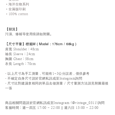
•海洋生物系列
•全滿版印刷
•100% cotton
【狀況
】
污漬、修補等使用痕跡如附圖。
尺寸平量
】標籤M
(
Model：176cm / 68
kg
)
【
肩寬 Shoulder：48cm
袖長 Sleeve：24cm
胸圍 Chest：58cm
衣長 Length
：70cm
-
以上尺寸為手工測量，可能有1~3公分誤差，僅供參考
-
不確定自身尺寸請於官網私訊或至Instagram詢問
-
尺寸比對建議拿相同的單品去做測量 / 尺寸量測方法請見附圖最後
一張
商品相關問題請於官網私訊或至Instagram (@vintage_0311)詢問
|
客服時間
：週一四五 17:00 - 22:00
週六日 15:00 - 22:00