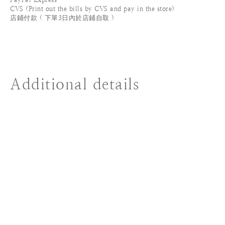
CVS (Print out the bills by CVS and pay in the store)
店鋪付款 ( 下單3日內於店鋪自取 )
Additional details