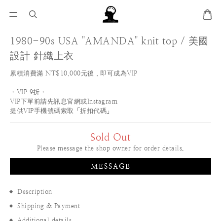
1980-90s USA "AMANDA" knit top / 美國
設計 針織上衣
累積消費滿 NT$10,000元後，即可成為VIP
・VIP 9折・
VIP下單前請先訊息官網或Instagram
提供VIP手機號碼索取「折扣代碼」
Sold Out
Please message the shop owner for order details.
MESSAGE
Description
Shipping & Payment
Additional details