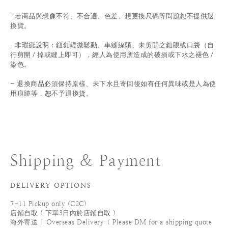
-
若商品與想像不符、不合適、色差、想更換尺碼等問題恕不提供退
換貨。
- 非瑕疵說明：鈕釦輕微鬆動、車縫線頭、未剪開之釦眼或口袋（自
行剪開 / 掉或縫上即可），經人為使用所造成的破損或下水之褪色 /
染色。
退換商品必須保持原樣、未下水且
寄回後如有任何異味或是人為使
-
用痕跡等
，
恕不予退換貨。
Shipping & Payment
DELIVERY OPTIONS
7-11 Pickup only (C2C)
店鋪自取 ( 下單3日內於店鋪自取 )
海外寄送 | Overseas Delivery（ Please DM for a shipping quote