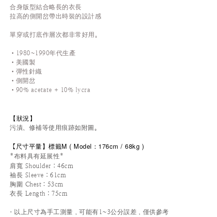
合身版型結合略長的衣長
拉高的側開岔帶出時裝的設計感
單穿或打底作層次都非常好用。
•1980~1990年代生產
•美國製
•彈性針織
•側開岔
•90% acetate + 10% lycra
【狀況
】
污漬、修補等使用痕跡如附圖。
尺寸平量
】標籤M
(
Model：176cm / 68
kg
)
【
*布料具有延展性*
肩寬 Shoulder：46cm
袖長 Sleeve：61cm
胸圍 Chest：53cm
衣長 Length
：75cm
-
以上尺寸為手工測量，可能有1~3公分誤差，僅供參考