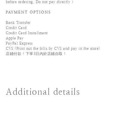
before ordering. Do not pay directly ）
PAYMENT OPTIONS
Bank Transfer
Credit Card
Credit Card Installment
Apple Pay
PayPal Express
CVS (Print out the bills by CVS and pay in the store)
店鋪付款 ( 下單3日內於店鋪自取 )
Additional details