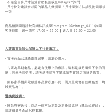
-
不確定自身尺寸請於官網私訊或至Instagram詢問
-
尺寸比對建議拿相同的單品去做測量 / 尺寸量測方法請見附圖最後
一張
商品相關問題請於官網私訊或至Instagram (@vintage_0311)詢問
|
客服時間
：週一四五 17:00 - 22:00
週六日 15:00 - 22:00
古著購買前請先閱讀以下注意事項
：
- 古著商品已洗滌處理完畢，請放心購入。
- 古著為早期老品，必定有使用上的痕跡，這都是歲月遺留下來的回
憶，若無法接受者，請考慮清楚再下單或請至實體店面挑選購買。
- 因各家手機與電腦螢幕品牌彩度不同，照片呈現會有些微色差，均
以實品為主。
退換貨說明：
-
匯款與寄送後，商品一律不做退款及退換貨處理（除款式寄錯），
請詳細參考產品尺碼數據
。