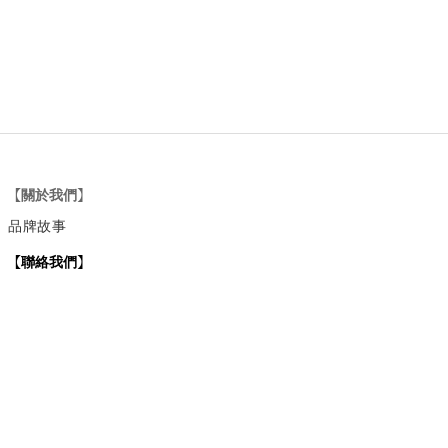
【關於我們】
品牌故事
【
聯絡我們
】
Instagram
：
v
intage_0311
：
地址
台北市士林區大西路74巷16號1樓
Email
：vintage20170311@gmail.com
【
營業時間】