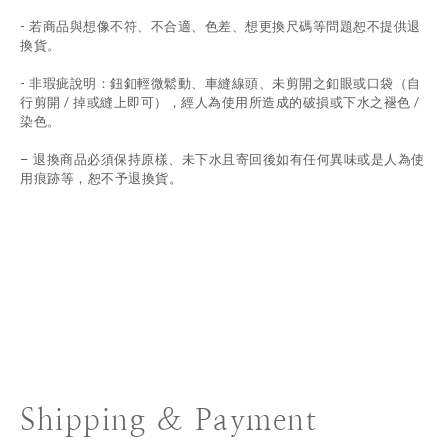
-
若商品與想像不符、不合適、色差、想更換尺碼等問題恕不提供退
換貨。
- 非瑕疵說明：鈕釦輕微鬆動、車縫線頭、未剪開之釦眼或口袋（自
行剪開 / 掉或縫上即可），經人為使用所造成的破損或下水之褪色 /
染色。
退換商品必須保持原樣、未下水且
寄回後如有任何異味或是人為使
-
用痕跡等
，
恕不予退換貨。
Shipping & Payment