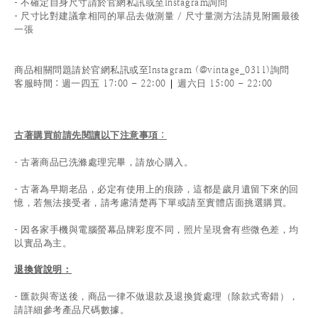
-
不確定自身尺寸請於官網私訊或至Instagram詢問
-
尺寸比對建議拿相同的單品去做測量 / 尺寸量測方法請見附圖最後
一張
商品相關問題請於官網私訊或至Instagram (@vintage_0311)詢問
|
客服時間
：週一四五 17:00 - 22:00
週六日 15:00 - 22:00
古著購買前請先閱讀以下注意事項
：
- 古著商品已洗滌處理完畢，請放心購入。
- 古著為早期老品，必定有使用上的痕跡，這都是歲月遺留下來的回
憶，若無法接受者，請考慮清楚再下單或請至實體店面挑選購買。
- 因各家手機與電腦螢幕品牌彩度不同，照片呈現會有些微色差，均
以實品為主。
退換貨說明：
-
匯款與寄送後，商品一律不做退款及退換貨處理（除款式寄錯），
請詳細參考產品尺碼數據
。