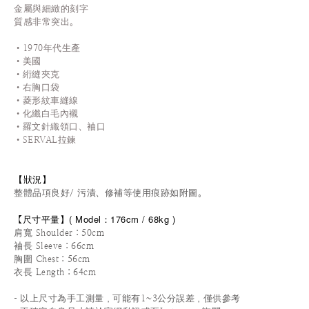
金屬與細緻的刻字
質感非常突出。
•1970年代生產
•美國
•絎縫夾克
•右胸口袋
•
菱形紋車縫線
•化纖白毛內襯
•羅文針織領口、袖口
•
SERVAL拉鍊
【狀況
】
整體品項良好/ 污漬、修補等使用痕跡如附圖。
尺寸平量
】
(
Model：176cm / 68
kg )
【
肩寬 Shoulder：50cm
袖長 Sleeve：66cm
胸圍 Chest：56cm
衣長 Length：64cm
-
以上尺寸為手工測量，可能有1~3公分誤差，僅供參考