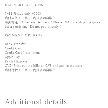
DELIVERY OPTIONS
7-11 Pickup only (C2C)
店鋪自取 ( 下單3日內於店鋪自取 )
海外寄送 | Overseas Delivery（ Please DM for a shipping quote
before ordering. Do not pay directly ）
PAYMENT OPTIONS
Bank Transfer
Credit Card
Credit Card Installment
Apple Pay
PayPal Express
CVS (Print out the bills by CVS and pay in the store)
店鋪付款 ( 下單3日內於店鋪自取 )
Additional details