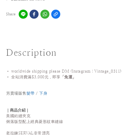
Share
Description
• worldwide shipping please DM (Instagram：Vintage_0311
)
•
全站
消費滿$3,000元，即享「
免運
」
另賣場販售
髮帶
/
下身
｜商品介紹｜
美國絎縫夾克
俐落版型配上經典菱形紋車縫線
老拉鍊SERVAL非常漂亮