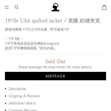
1970s USA quilted jacket / 美國 絎縫夾克
累積消費滿 NT$10,000元後，即可成為VIP
・VIP 9折・
VIP下單前請先訊息官網或Instagram
提供VIP手機號碼索取「折扣代碼」
Sold Out
Please message the shop owner for order details.
MESSAGE
Description
Shipping & Payment
Additional details
Customer Reviews