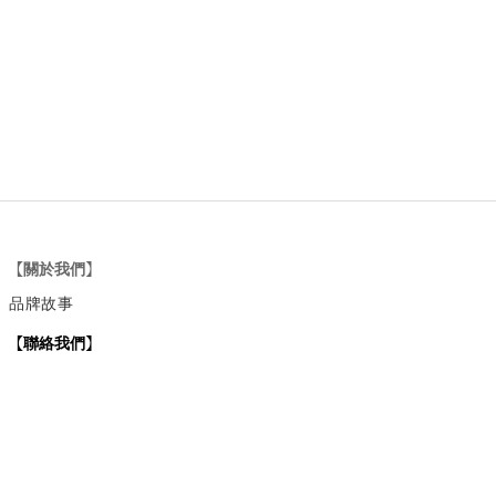
【關於我們】
品牌故事
【
聯絡我們
】
Instagram
：
v
intage_0311
：
地址
台北市士林區大西路74巷16號1樓
Email
：vintage20170311@gmail.com