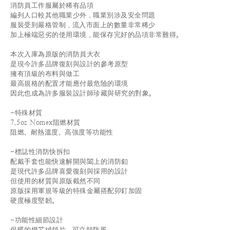
消防員工作服屬於稀有品項
編列人口較其他職業少外，職業別涉及安全問題
服裝受到嚴格管制，流入市面上的數量非常稀少
加上極端惡劣的使用環境，能保存完好的品項非常難得。
本次入庫為原版的消防員大衣
是現今許多品牌復刻與設計的參考原型
擁有頂級的布料與做工
最高規格的配置才能應付最危險的環境
因此也成為許多服裝設計師珍藏與研究的對象。
-特殊材質
7.5oz Nomex阻燃材質
阻燃、耐熱溫度、高強度等功能性
-標誌性消防快拆扣
配戴手套也能快速解開與闔上的消防釦
是現代許多品牌喜愛復刻與採用的設計
但使用的材質與原版截然不同
原版採用軍規等級的特殊金屬搭配卯釘加固
硬度極度堅韌。
-功能性細節設計
保暖的燈芯絨領片，可立領防風