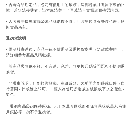
- 古著為早期老品，必定有使用上的痕跡，這都是歲月遺留下來的回
憶，若無法
接受者，請考慮清楚再下單或請至實體店面挑選購買。
- 因各家手機與電腦螢幕品牌彩度不同，照片呈現會有些微色差，均
以實品為主。
退換貨說明：
-
匯款與寄送後，商品一律不做退款及退換貨處理（除款式寄錯），
請詳細參考產品尺碼數據
。
-
若商品與想像不符、不合適、色差、想更換尺碼等問題恕不提供退
換貨。
- 非瑕疵說明：鈕釦輕微鬆動、車縫線頭、未剪開之釦眼或口袋（自
行剪開 / 掉或縫上即可），經人為使用所造成的破損或下水之褪色 /
染色。
退換商品必須保持原樣、未下水且
寄回後如有任何異味或是人為使
-
用痕跡等
，
恕不予退換貨。