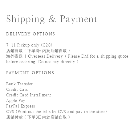
Shipping & Payment
DELIVERY OPTIONS
7-11 Pickup only (C2C)
店鋪自取 ( 下單3日內於店鋪自取 )
海外寄送 | Overseas Delivery（ Please DM for a shipping quote
before ordering. Do not pay directly ）
PAYMENT OPTIONS
Bank Transfer
Credit Card
Credit Card Installment
Apple Pay
PayPal Express
CVS (Print out the bills by CVS and pay in the store)
店鋪付款 ( 下單3日內於店鋪自取 )