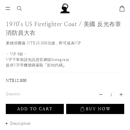
1970's US Firefighter Coat / 美國 反光布章
消防員大衣
累積消費滿 NT$10,000元後，即可成為VIP
・VIP 9折・
VIP下單前請先訊息官網或Instagram
提供VIP手機號碼索取「折扣代碼」
NT$12,800
Quantity
ADD TO CART
BUY NOW
Description