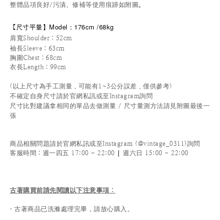
整體品項良好/污漬、修補等使用痕跡如附圖。
尺寸平量
】
Model：176cm /68kg
【
肩寬Shoulder：52cm
袖長Sleeve：63cm
胸圍Chest：68cm
衣長Length：99cm
(以上尺寸為手工測量，可能有1~3公分誤差，僅供參考)
不確定自身尺寸請於官網私訊或至Instagram詢問
尺寸比對建議拿相同的單品去做測量 / 尺寸量測方法請見附圖最後一
張
商品相關問題請於官網私訊或至Instagram (@vintage_0311)詢問
|
客服時間
：週一四五 17:00 - 22:00
週六日 15:00 - 22:00
古著購買前請先閱讀以下注意事項
：
- 古著商品已洗滌處理完畢，請放心購入。