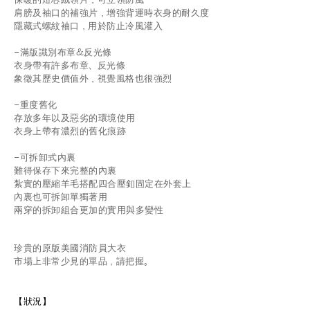
肩膀及袖口的補強片，增強背運時衣身的耐久度
隱藏式螺紋袖口，用於防止冷風灌入
-滿版識別布章&反光條
衣身帶有許多布章、反光條
象徵其歷史價值外，視覺風格也很強烈
-重度舊化
存放多年以及惡劣的環境使用
衣身上帶有濃烈的舊化痕跡
-可拆卸式內裏
難得保存下來完整的內裏
紮實的壓縮羊毛
搭配四合壓釦固定在外套上
內裏也可拆卸單獨著用
兩穿的拆卸組合更加的實用與多變性⠀⠀⠀⠀⠀⠀⠀⠀⠀⠀
珍貴的原版美國消防員大衣
市場上非常少見的單品，請把握。
【狀況
】