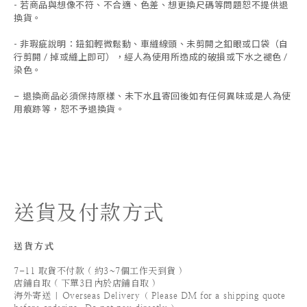
-
若商品與想像不符、不合適、色差、想更換尺碼等問題恕不提供退
換貨。
- 非瑕疵說明：鈕釦輕微鬆動、車縫線頭、未剪開之釦眼或口袋（自
行剪開 / 掉或縫上即可），經人為使用所造成的破損或下水之褪色 /
染色。
退換商品必須保持原樣、未下水且
寄回後如有任何異味或是人為使
-
用痕跡等
，
恕不予退換貨。
送貨及付款方式
送貨方式
7-11 取貨不付款 ( 約3~7個工作天到貨 )
店鋪自取 ( 下單3日內於店鋪自取 )
海外寄送 | Overseas Delivery（ Please DM for a shipping quote