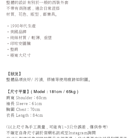
整體的設計有別於一般的西裝外套
不帶有商務感，適合日常混搭
材質、花色、版型，都兼具。
•1990年代生產
•
美國品牌
•純絲材質 / 輕薄、垂墜
•印地安圖騰
•墊肩
•極寬大尺寸
【狀況
】
整體品項良好/ 污漬、修補等使用痕跡如附圖。
尺寸平量
】
(
Model：181cm / 65
kg )
【
肩寬 Shoulder：60cm
袖長 Sleeve：61cm
胸圍 Chest：70cm
衣長 Length：84cm
(以上尺寸為手工測量，可能有1~3公分誤差，僅供參考)
不確定自身尺寸請於官網私訊或至Instagram詢問