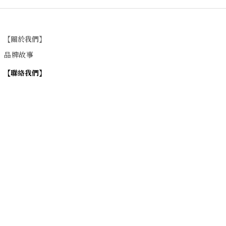
【關於我們】
品牌故事
【
聯絡我們
】
Instagram
：
v
intage_0311
：
地址
台北市士林區大西路74巷16號1樓
Email
：vintage20170311@gmail.com
【
營業時間】
週一 / 週四 / 週五 17:00~22:00
週六 / 週日 15:00~22:00
週二 / 週三 (公休)