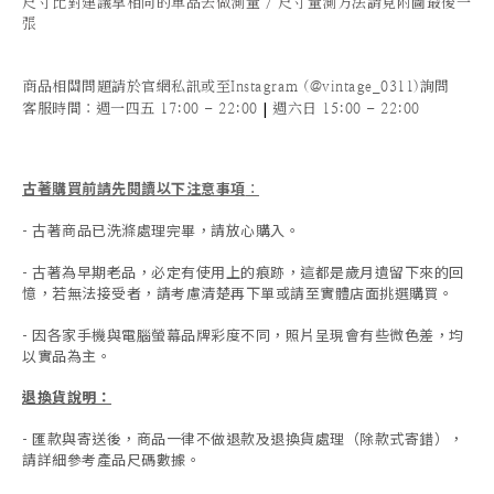
尺寸比對建議拿相同的單品去做測量 / 尺寸量測方法請見附圖最後一
張
商品相關問題請於官網私訊或至Instagram (@vintage_0311)詢問
|
客服時間
：週一四五 17:00 - 22:00
週六日 15:00 - 22:00
古著購買前請先閱讀以下注意事項
：
- 古著商品已洗滌處理完畢，請放心購入。
- 古著為早期老品，必定有使用上的痕跡，這都是歲月遺留下來的回
憶，若無法接受者，請考慮清楚再下單或請至實體店面挑選購買。
- 因各家手機與電腦螢幕品牌彩度不同，照片呈現會有些微色差，均
以實品為主。
退換貨說明：
-
匯款與寄送後，商品一律不做退款及退換貨處理（除款式寄錯），
請詳細參考產品尺碼數據
。