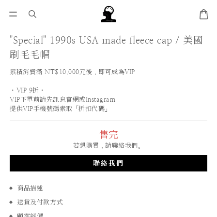
"Special" 1990s USA made fleece cap / 美國
刷毛毛帽
累積消費滿 NT$10,000元後，即可成為VIP
・VIP 9折・
VIP下單前請先訊息官網或Instagram
提供VIP手機號碼索取「折扣代碼」
售完
若想購買，請聯絡我們。
聯絡我們
商品描述
送貨及付款方式
顧客評價