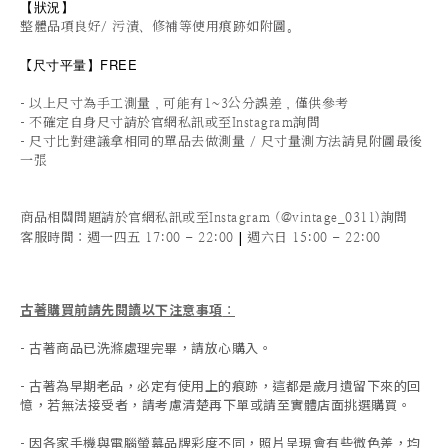
【狀況
】
整體品項良好/ 污漬、修補等使用痕跡如附圖。
尺寸平量
】FREE
【
-
以上尺寸為手工測量，可能有1~3公分誤差，僅供參考
-
不確定自身尺寸請於官網私訊或至Instagram詢問
-
尺寸比對建議拿相同的單品去做測量 / 尺寸量測方法請見附圖最後
一張
商品相關問題請於官網私訊或至Instagram (@vintage_0311)詢問
|
客服時間
：週一四五 17:00 - 22:00
週六日 15:00 - 22:00
古著購買前請先閱讀以下注意事項
：
- 古著商品已洗滌處理完畢，請放心購入。
- 古著為早期老品，必定有使用上的痕跡，這都是歲月遺留下來的回
憶，若無法接受者，請考慮清楚再下單或請至實體店面挑選購買。
- 因各家手機與電腦螢幕品牌彩度不同，照片呈現會有些微色差，均