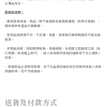
以實品為主。
退換貨說明：
-
匯款與寄送後，商品一律不做退款及退換貨處理（除款式寄錯），
請詳細參考產品尺碼數據
。
-
若商品與想像不符、不合適、色差、想更換尺碼等問題恕不提供退
換貨。
- 非瑕疵說明：鈕釦輕微鬆動、車縫線頭、未剪開之釦眼或口袋（自
行剪開 / 掉或縫上即可），經人為使用所造成的破損或下水之褪色 /
染色。
退換商品必須保持原樣、未下水且
寄回後如有任何異味或是人為使
-
用痕跡等
，
恕不予退換貨。
送貨及付款方式