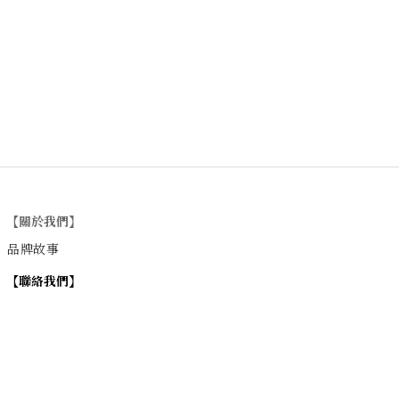
【關於我們】
品牌故事
【
聯絡我們
】
Instagram
：
v
intage_0311
：
地址
台北市士林區大西路74巷16號1樓
Email
：vintage20170311@gmail.com