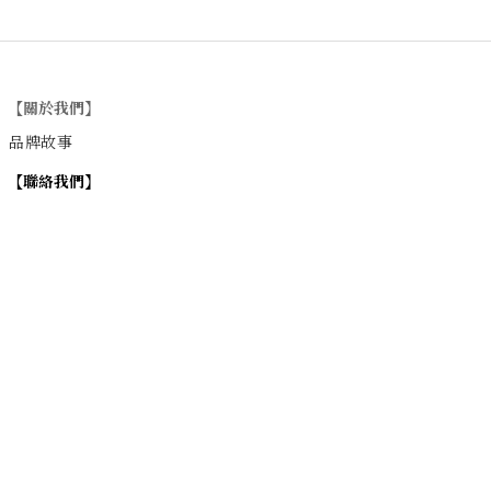
【關於我們】
品牌故事
【
聯絡我們
】
Instagram
：
v
intage_0311
：
地址
台北市士林區大西路74巷16號1樓
Email
：vintage20170311@gmail.com
【
營業時間】
週一 / 週四 / 週五 17:00~22:00
週六 / 週日 15:00~22:00
週二 / 週三 (公休)