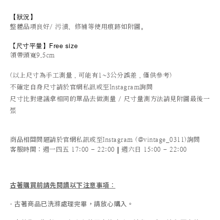
【狀況
】
整體品項良好/ 污漬、修補等使用痕跡如附圖。
尺寸平量
】Free size
【
領帶頭寬9.5cm
(以上尺寸為手工測量，可能有1~3公分誤差，僅供參考)
不確定自身尺寸請於官網私訊或至Instagram詢問
尺寸比對建議拿相同的單品去做測量 / 尺寸量測方法請見附圖最後一
張
商品相關問題請於官網私訊或至Instagram (@vintage_0311)詢問
|
客服時間
：週一四五 17:00 - 22:00
週六日 15:00 - 22:00
古著購買前請先閱讀以下注意事項
：
- 古著商品已洗滌處理完畢，請放心購入。