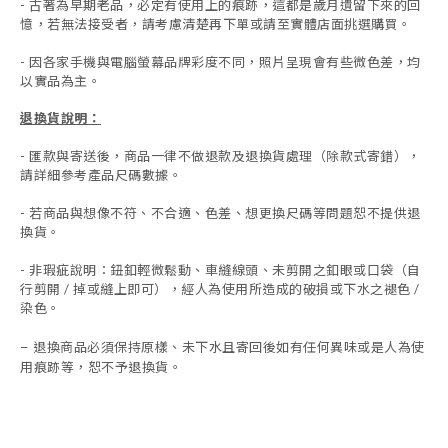
- 古著為早期老品，必定有使用上的痕跡，這都是歲月遺留下來的回
憶，若無法接受者，請考慮清楚再下單或請至實體店面挑選購買。
- 因各家手機與電腦螢幕品牌彩度不同，照片呈現會有些微色差，均
以實品為主。
退換貨說明：
-
匯款與寄送後，商品一律不做退款及退換貨處理（除款式寄錯），
請詳細參考產品尺碼數據
。
-
若商品與想像不符、不合適、色差、想更換尺碼等問題恕不提供退
換貨。
- 非瑕疵說明：鈕釦輕微鬆動、車縫線頭、未剪開之釦眼或口袋（自
行剪開 / 掉或縫上即可），經人為使用所造成的破損或下水之褪色 /
染色。
退換商品必須保持原樣、未下水且
寄回後如有任何異味或是人為使
-
用痕跡等
，
恕不予退換貨。