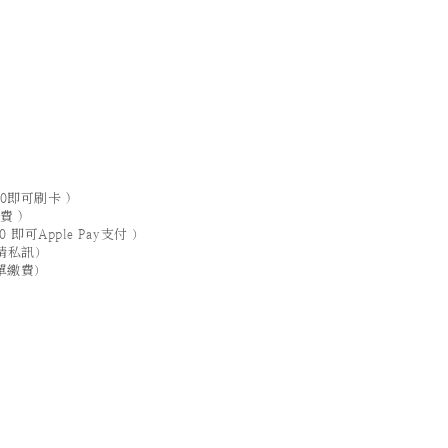
0即可刷卡 )
費 )
0 即可Apple Pay支付 ）
，請私訊）
單繳費）