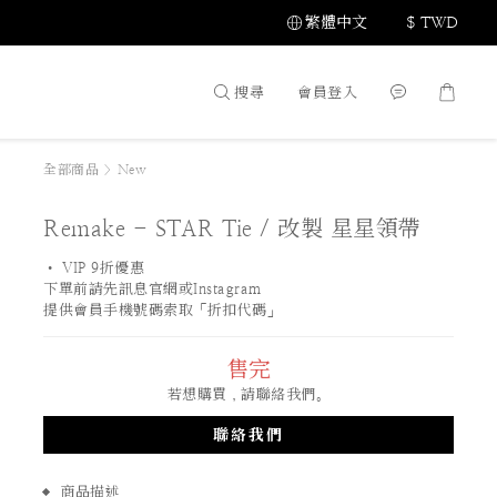
繁體中文
$
TWD
搜尋
會員登入
全部商品
>
New
Remake - STAR Tie / 改製 星星領帶
• VIP 9折優惠 
下單前請先訊息官網或Instagram
提供會員手機號碼索取「折扣代碼」
售完
若想購買，請聯絡我們。
聯絡我們
商品描述