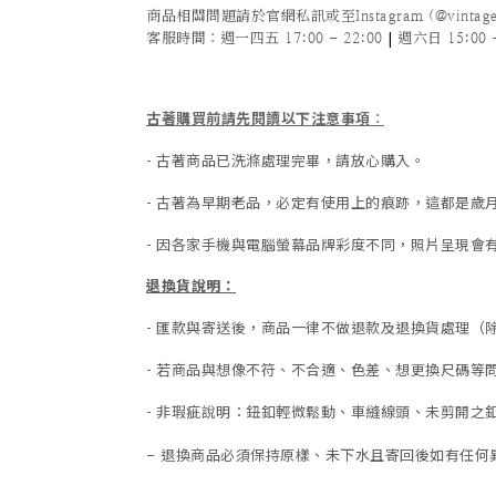
商品相關問題請於官網私訊或至Instagram (@vintage
|
客服時間
：週一四五 17:00 - 22:00
週六日 15:00 -
古著購買前請先閱讀以下注意事項
：
- 古著商品已洗滌處理完畢，請放心購入。
- 古著為早期老品，必定有使用上的痕跡，這都是
- 因各家手機與電腦螢幕品牌彩度不同，照片呈現會
退換貨說明：
-
匯款與寄送後，商品一律不做退款及退換貨處理（
-
若商品與想像不符、不合適、色差、想更換尺碼等
- 非瑕疵說明：鈕釦輕微鬆動、車縫線頭、未剪開之釦
退換商品必須保持原樣、未下水且
寄回後如有任何
-