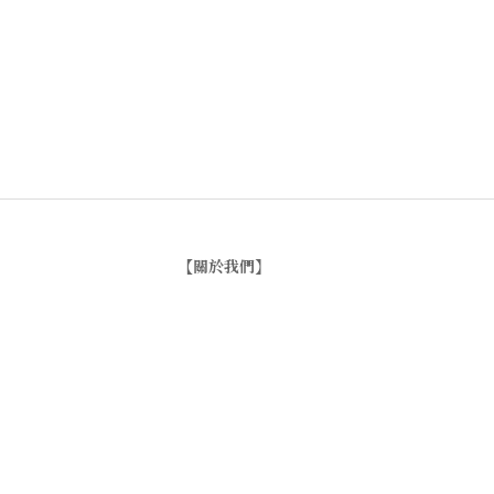
【關於我們】
品牌故事
【
聯絡我們
】
Instagram
：
v
intage_0311
：
地址
台北市士林區大西路74巷16號1樓
Email
：vintage20170311@gmail.com