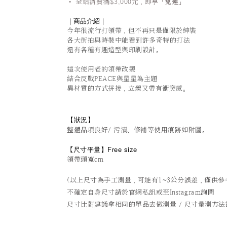
•
全站
消費滿$3,000元，即享「
免運
」
｜商品介紹｜
今年很流行打領帶，但不再只是僅限於紳裝
各大街拍與時裝中能看到許多奇特的打法
還有各種有趣造型與印刷設計。
這次使用老的領帶改製
結合反戰PEACE與星星為主題
異材質的方式拼接，立體又帶有衝突感。
【狀況
】
整體品項良好/ 污漬、修補等使用痕跡如附圖。
尺寸平量
】Free size
【
領帶頭寬cm
(以上尺寸為手工測量，可能有1~3公分誤差，僅供參
不確定自身尺寸請於官網私訊或至Instagram詢問
尺寸比對建議拿相同的單品去做測量 / 尺寸量測方