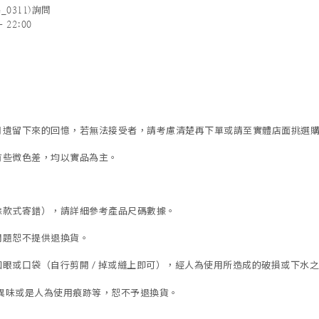
_0311)詢問
 22:00
歲月遺留下來的回憶，若無法接受者，請考慮清楚再下單或請至實體店面挑選
有些微色差，均以實品為主。
除款式寄錯），
請詳細參考產品尺碼數據
。
問題恕不提供退換貨。
眼或口袋（自行剪開 / 掉或縫上即可），經人為使用所造成的破損或下水之褪
異味或是人為使用痕跡等
，
恕不予退換貨。