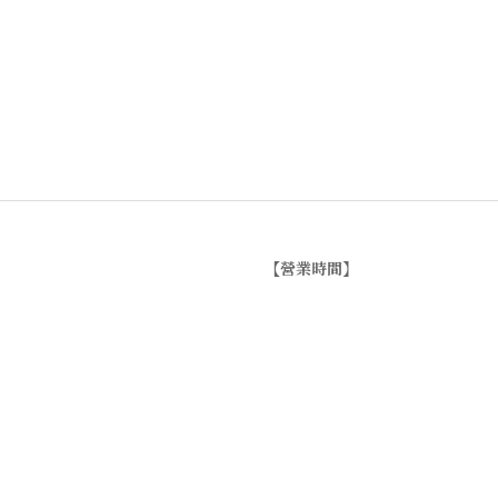
【
營業時間】
週一 / 週四 / 週五 17:00~22:
週六 / 週日 15:00~22:00
週二 / 週三 (公休)