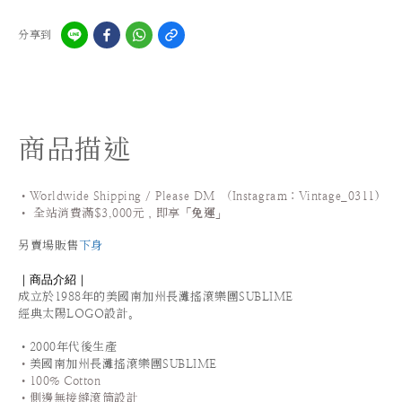
分享到
商品描述
•Worldwide Shipping / Please DM (Instagram：Vintage_0311
)
•
全站
消費滿$3,000元，即享「
免運
」
另賣場販售
下身
｜商品介紹｜
成立於1988年的美國
南加州長灘搖滾樂團SUBLIME
經典太陽LOGO設計。
•2000年代後生產
•
美國
南加州長灘搖滾樂團SUBLIME
•100% Cotton
•側邊無接縫滾筒設計