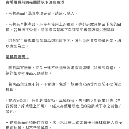
古著購買前請先閱讀以下注意事項
：
- 古著商品已洗滌處理完畢，請放心購入。
- 古著為早期老品，必定有使用上的痕跡，這都是歲月遺留下來的回
憶，若無法接受者，請考慮清楚再下單或請至實體店面挑選購買。
- 因各家手機與電腦螢幕品牌彩度不同，照片呈現會有些微色差，均
以實品為主。
退換貨說明：
-
匯款與寄送後，商品一律不做退款及退換貨處理（除款式寄錯），
請詳細參考產品尺碼數據
。
-
若商品與想像不符、不合適、色差、想更換尺碼等問題恕不提供退
換貨。
- 非瑕疵說明：鈕釦輕微鬆動、車縫線頭、未剪開之釦眼或口袋（自
行剪開 / 掉或縫上即可），經人為使用所造成的破損或下水之褪色 /
染色。
退換商品必須保持原樣、未下水且
寄回後如有任何異味或是人為使
-
用痕跡等
，
恕不予退換貨。