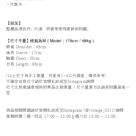
•洗舊灰
【狀況
】
整體品項良好/ 污漬、修補等使用痕跡如附圖。
標籤為M
(
Model：176cm / 6
8kg )
【
尺寸平量
】
肩寬 Shoulder：48cm
袖長 Sleeve：17cm
胸圍 Chest：50cm
衣長 Length：68cm
(以上尺寸為手工測量，可能有1~3公分誤差，僅供參考)
不確定自身尺寸請於官網私訊或至Instagram詢問
尺寸比對建議拿相同的單品去做測量 / 尺寸量測方法請見附圖最後一
張
商品相關問題請於官網私訊或至Instagram (@vintage_0311)詢問
|
客服時間
：週一四五 17:00 - 22:00
週六日 15:00 - 22:00