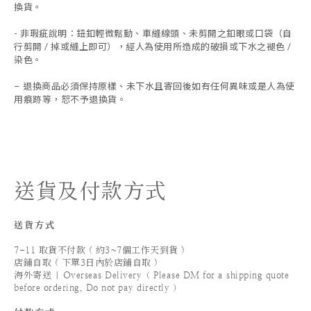
換貨。
- 非瑕疵說明：鈕釦輕微鬆動、車縫線頭、未剪開之釦眼或口袋（自
行剪開 / 掉或縫上即可），經人為使用所造成的破損或下水之褪色 /
染色。
退換商品必須保持原樣、未下水且
寄回後如有任何異味或是人為使
-
用痕跡等
，
恕不予退換貨。
送貨及付款方式
送貨方式
7-11 取貨不付款 ( 約3~7個工作天到貨 )
店鋪自取 ( 下單3日內於店鋪自取 )
海外寄送 | Overseas Delivery（ Please DM for a shipping quote
before ordering. Do not pay directly ）