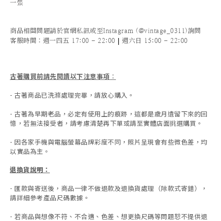
一張
商品相關問題請於官網私訊或至Instagram (@vintage_0311)詢問
|
客服時間
：週一四五 17:00 - 22:00
週六日 15:00 - 22:00
古著購買前請先閱讀以下注意事項
：
- 古著商品已洗滌處理完畢，請放心購入。
- 古著為早期老品，必定有使用上的痕跡，這都是歲月遺留下來的回
憶，若無法接受者，請考慮清楚再下單或請至實體店面挑選購買。
- 因各家手機與電腦螢幕品牌彩度不同，照片呈現會有些微色差，均
以實品為主。
退換貨說明：
-
匯款與寄送後，商品一律不做退款及退換貨處理（除款式寄錯），
請詳細參考產品尺碼數據
。
-
若商品與想像不符、不合適、色差、想更換尺碼等問題恕不提供退