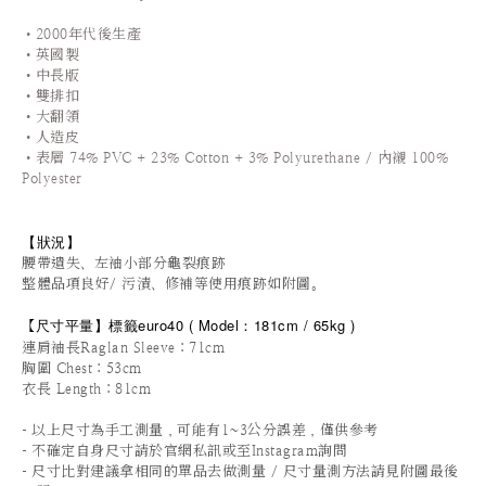
•2000年代後生產
•英國製
•中長版
•雙排扣
•大翻領
•人造皮
•表層 74% PVC + 23% Cotton + 3% Polyurethane / 內襯 100%
Polyester
【狀況
】
腰帶遺失、左袖小部分龜裂痕跡
整體品項良好/ 污漬、修補等使用痕跡如附圖。
尺寸平量
】標籤euro40
(
Model：181cm / 65
kg )
【
連肩袖長Raglan Sleeve
：71cm
胸圍 Chest：53cm
衣長 Length：81cm
-
以上尺寸為手工測量，可能有1~3公分誤差，僅供參考
-
不確定自身尺寸請於官網私訊或至Instagram詢問
-
尺寸比對建議拿相同的單品去做測量 / 尺寸量測方法請見附圖最後