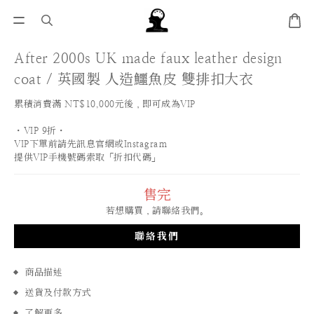
After 2000s UK made faux leather design
coat / 英國製 人造鱷魚皮 雙排扣大衣
累積消費滿 NT$10,000元後，即可成為VIP
・VIP 9折・
VIP下單前請先訊息官網或Instagram
提供VIP手機號碼索取「折扣代碼」
售完
若想購買，請聯絡我們。
聯絡我們
商品描述
送貨及付款方式
了解更多