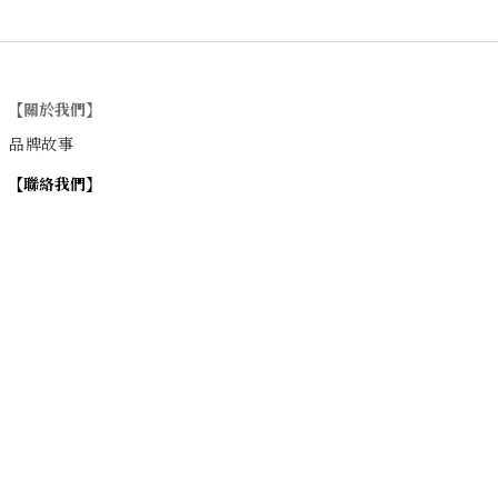
【關於我們】
品牌故事
【
聯絡我們
】
Instagram
：
v
intage_0311
：
地址
台北市士林區大西路74巷16號1樓
Email
：vintage20170311@gmail.com
【
營業時間】
週一 / 週四 / 週五 17:00~22:00
週六 / 週日 15:00~22:00
週二 / 週三 (公休)