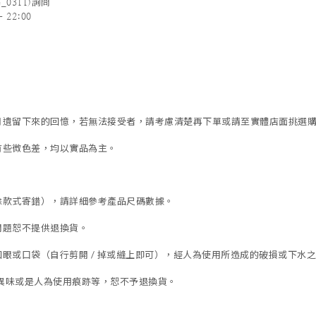
_0311)詢問
 22:00
歲月遺留下來的回憶，若無法接受者，請考慮清楚再下單或請至實體店面挑選
有些微色差，均以實品為主。
除款式寄錯），
請詳細參考產品尺碼數據
。
問題恕不提供退換貨。
眼或口袋（自行剪開 / 掉或縫上即可），經人為使用所造成的破損或下水之褪
異味或是人為使用痕跡等
，
恕不予退換貨。