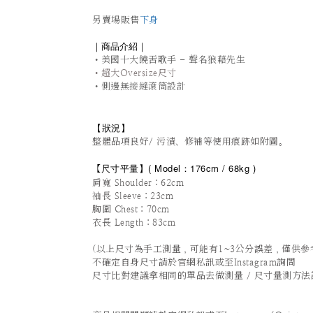
另賣場販售
下身
｜商品介紹｜
•美國十大饒舌歌手 - 聲名狼藉先生
•超大Oversize尺寸
•側邊無接縫滾筒設計
【狀況
】
整體品項良好/ 污漬、修補等使用痕跡如附圖。
尺寸平量
】(
Model：176cm / 6
8kg )
【
肩寬 Shoulder：62cm
袖長 Sleeve：23cm
胸圍 Chest：70cm
衣長 Length：83cm
(以上尺寸為手工測量，可能有1~3公分誤差，僅供參
不確定自身尺寸請於官網私訊或至Instagram詢問
尺寸比對建議拿相同的單品去做測量 / 尺寸量測方