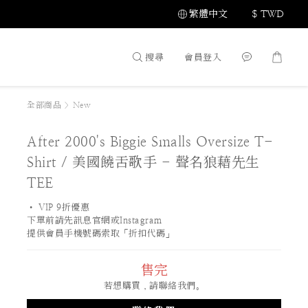
繁體中文
$
TWD
搜尋
會員登入
全部商品
>
New
After 2000's Biggie Smalls Oversize T-
Shirt / 美國饒舌歌手 - 聲名狼藉先生
TEE
• VIP 9折優惠 
下單前請先訊息官網或Instagram
提供會員手機號碼索取「折扣代碼」
售完
若想購買，請聯絡我們。