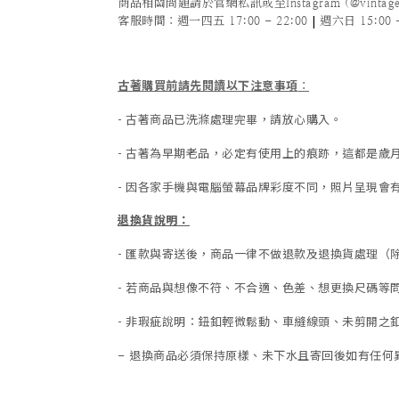
商品相關問題請於官網私訊或至Instagram (@vintage
|
客服時間
：週一四五 17:00 - 22:00
週六日 15:00 -
古著購買前請先閱讀以下注意事項
：
- 古著商品已洗滌處理完畢，請放心購入。
- 古著為早期老品，必定有使用上的痕跡，這都是
- 因各家手機與電腦螢幕品牌彩度不同，照片呈現會
退換貨說明：
-
匯款與寄送後，商品一律不做退款及退換貨處理（
-
若商品與想像不符、不合適、色差、想更換尺碼等
- 非瑕疵說明：鈕釦輕微鬆動、車縫線頭、未剪開之釦
退換商品必須保持原樣、未下水且
寄回後如有任何
-