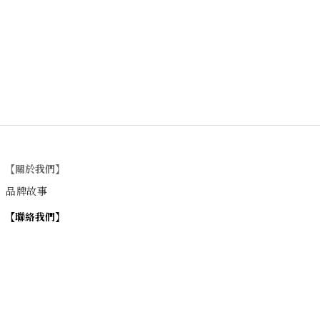
【關於我們】
品牌故事
【
聯絡我們
】
Instagram
：
v
intage_0311
：
地址
台北市士林區大西路74巷16號1樓
Email
：vintage20170311@gmail.com