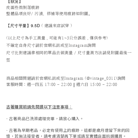
【狀況
】
皮面些微剝落痕跡
整體品項良好/ 污漬、修補等使用痕跡如附圖。
尺寸平量
】9.5D
【
( 建議來店試穿 )
(以上尺寸為手工測量，可能有1~3公分誤差，僅供參考)
不確定自身尺寸請於官網私訊或至Instagram詢問
尺寸比對建議拿相同的單品去做測量 / 尺寸量測方法請見附圖最後一
張
商品相關問題請於官網私訊或至Instagram (@vintage_0311)詢問
|
客服時間
：週一四五 17:00 - 22:00
週六日 15:00 - 22:00
古著購買前請先閱讀以下注意事項
：
- 古著商品已洗滌處理完畢，請放心購入。
- 古著為早期老品，必定有使用上的痕跡，這都是歲月遺留下來的回
憶，若無法接受者，請考慮清楚再下單或請至實體店面挑選購買。