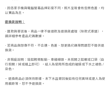
- 因各家手機與電腦螢幕品牌彩度不同，照片呈現會有些微色差，均
以實品為主。
退換貨說明：
-
匯款與寄送後，商品一律不做退款及退換貨處理（除款式寄錯），
請詳細參考產品尺碼數據
。
-
若商品與想像不符、不合適、色差、想更換尺碼等問題恕不提供退
換貨。
- 非瑕疵說明：鈕釦輕微鬆動、車縫線頭、未剪開之釦眼或口袋（自
行剪開 / 掉或縫上即可），經人為使用所造成的破損或下水之褪色 /
染色。
退換商品必須保持原樣、未下水且
寄回後如有任何異味或是人為使
-
用痕跡等
，
恕不予退換貨。