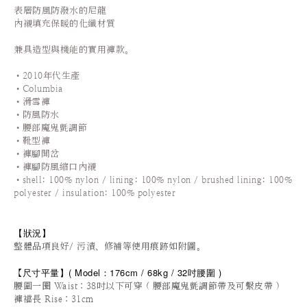
表層防風防潑水的尼龍
內襯填充保暖的化纖材質
兼具造型與機能的實用褲款。
•2010年代生產
•Columbia
•滑雪褲
•防風防水
•腰部魔鬼氈調節
•靴型褲
•褲腳開岔
•褲腳防風縮口內襯
•shell: 100% nylon / lining: 100% nylon / brushed lining: 100%
polyester / insulation: 100% polyester
【狀況
】
整體品項良好/ 污漬、修補等使用痕跡如附圖。
尺寸平量
】
(
Model：176cm / 68
kg / 32
吋腰圍
)
【
腰圍一圈 Waist：38吋以下可穿 ( 腰部魔鬼氈調節帶及可繫皮帶 )
褲襠長 Rise
：31cm