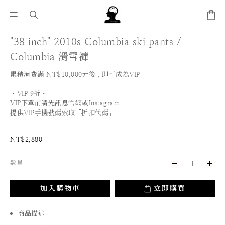
"38 inch" 2010s Columbia ski pants /
Columbia 滑雪褲
累積消費滿 NT$10,000元後，即可成為VIP
・VIP 9折・
VIP下單前請先訊息官網或Instagram
提供VIP手機號碼索取「折扣代碼」
NT$2,880
數量
加入購物車
立即購買
商品描述