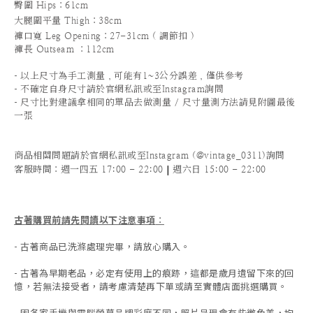
臀圍 Hips
：61cm
大腿圍平量 Thigh：38cm
褲口寬 Leg Opening
：27-31cm ( 調節扣 )
褲長 Outseam ：112cm
-
以上尺寸為手工測量，可能有1~3公分誤差，僅供參考
-
不確定自身尺寸請於官網私訊或至Instagram詢問
-
尺寸比對建議拿相同的單品去做測量 / 尺寸量測方法請見附圖最後
一張
商品相關問題請於官網私訊或至Instagram (@vintage_0311)詢問
|
客服時間
：週一四五 17:00 - 22:00
週六日 15:00 - 22:00
古著購買前請先閱讀以下注意事項
：
- 古著商品已洗滌處理完畢，請放心購入。
- 古著為早期老品，必定有使用上的痕跡，這都是歲月遺留下來的回
憶，若無法接受者，請考慮清楚再下單或請至實體店面挑選購買。