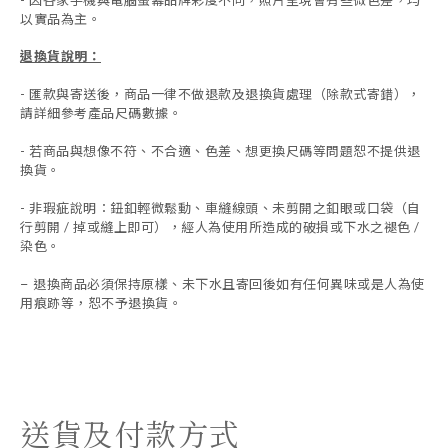
- 因各家手機與電腦螢幕品牌彩度不同，照片呈現會有些微色差，均
以實品為主。
退換貨說明：
-
匯款與寄送後，商品一律不做退款及退換貨處理（除款式寄錯），
請詳細參考產品尺碼數據
。
-
若商品與想像不符、不合適、色差、想更換尺碼等問題恕不提供退
換貨。
- 非瑕疵說明：鈕釦輕微鬆動、車縫線頭、未剪開之釦眼或口袋（自
行剪開 / 掉或縫上即可），經人為使用所造成的破損或下水之褪色 /
染色。
退換商品必須保持原樣、未下水且
寄回後如有任何異味或是人為使
-
用痕跡等
，
恕不予退換貨。
送貨及付款方式