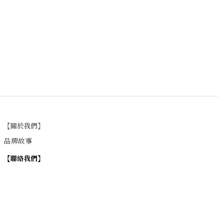
【關於我們】
品牌故事
【
聯絡我們
】
Instagram
：
v
intage_0311
：
地址
台北市士林區大西路74巷16號1樓
Email
：vintage20170311@gmail.com