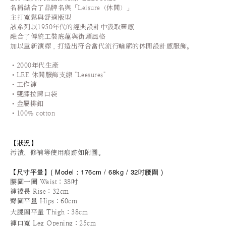
名稱結合了品牌名與「Leisure（休閒）」
主打寬鬆與舒適版型
該系列以1950年代的經典設計中汲取靈感
融合了傳統工裝底蘊與街頭風格
加以重新演繹
，
打造出符合當代流行輪廓的休閒設計感服飾
。
•2000年代生產
•LEE
休閒服飾支線
"Leesures"
•工作褲
•雙膝拉鍊口袋
•金屬排釦
•100% cotton
【狀況
】
污漬、修補等使用痕跡如附圖。
尺寸平量
】
(
Model：176cm / 68
kg / 32
吋腰圍
)
【
腰圍一圈 Waist：38吋
褲襠長 Rise
：32cm
臀圍
平量
Hips
：60cm
大腿圍平量 Thigh：38cm
褲口寬 Leg Opening
：25cm