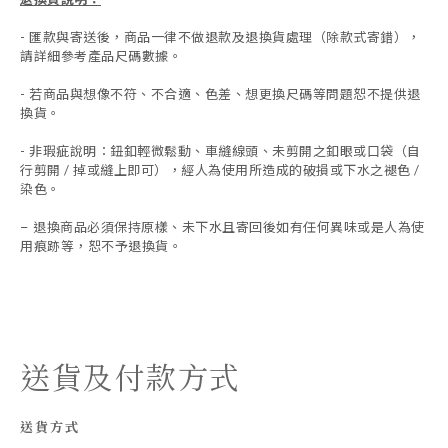
-
匯款與寄送後，商品一律不做退款及退換貨處理（除款式寄錯），
請詳細參考產品尺碼數據
。
-
若商品與想像不符、不合適、色差、想更換尺碼等問題恕不提供退
換貨。
- 非瑕疵說明：鈕釦輕微鬆動、車縫線頭、未剪開之釦眼或口袋（自
行剪開 / 掉或縫上即可），經人為使用所造成的破損或下水之褪色 /
染色。
退換商品必須保持原樣、未下水且
寄回後如有任何異味或是人為使
-
用痕跡等
，
恕不予退換貨。
送貨及付款方式
送貨方式