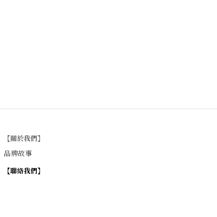
【關於我們】
品牌故事
【
聯絡我們
】
Instagram
：
v
intage_0311
：
地址
台北市士林區大西路74巷16號1樓