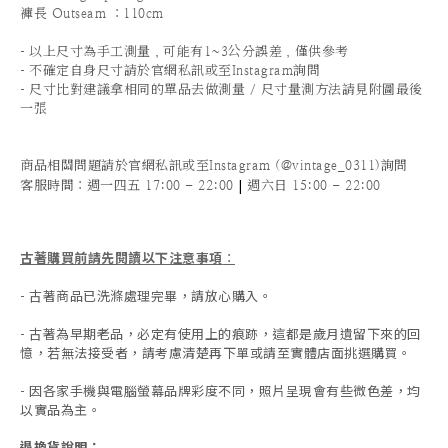
褲長 Outseam ：110cm
-
以上尺寸為手工測量，可能有1~3公分誤差，僅供參考
-
不確定自身尺寸請於官網私訊或至Instagram詢問
-
尺寸比對建議拿相同的單品去做測量 / 尺寸量測方法請見附圖最後
一張
商品相關問題請於官網私訊或至Instagram (@vintage_0311)詢問
|
客服時間
：週一四五 17:00 - 22:00
週六日 15:00 - 22:00
古著購買前請先閱讀以下注意事項
：
- 古著商品已洗滌處理完畢，請放心購入。
- 古著為早期老品，必定有使用上的痕跡，這都是歲月遺留下來的回
憶，若無法接受者，請考慮清楚再下單或請至實體店面挑選購買。
- 因各家手機與電腦螢幕品牌彩度不同，照片呈現會有些微色差，均
以實品為主。
退換貨說明：