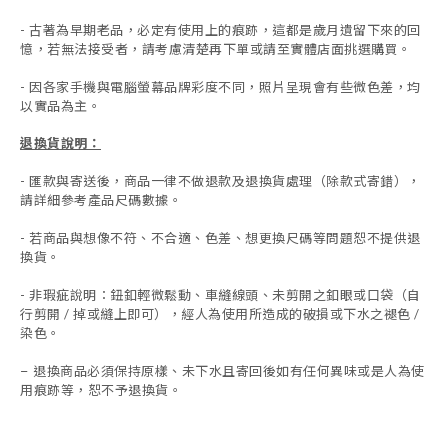
- 古著為早期老品，必定有使用上的痕跡，這都是歲月遺留下來的回
憶，若無法接受者，請考慮清楚再下單或請至實體店面挑選購買。
- 因各家手機與電腦螢幕品牌彩度不同，照片呈現會有些微色差，均
以實品為主。
退換貨說明：
-
匯款與寄送後，商品一律不做退款及退換貨處理（除款式寄錯），
請詳細參考產品尺碼數據
。
-
若商品與想像不符、不合適、色差、想更換尺碼等問題恕不提供退
換貨。
- 非瑕疵說明：鈕釦輕微鬆動、車縫線頭、未剪開之釦眼或口袋（自
行剪開 / 掉或縫上即可），經人為使用所造成的破損或下水之褪色 /
染色。
退換商品必須保持原樣、未下水且
寄回後如有任何異味或是人為使
-
用痕跡等
，
恕不予退換貨。