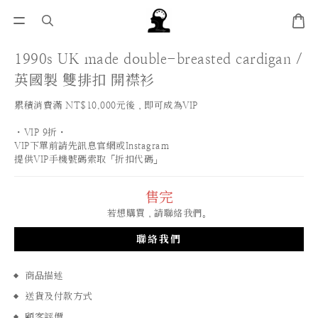
1990s UK made double-breasted cardigan /
英國製 雙排扣 開襟衫
累積消費滿 NT$10,000元後，即可成為VIP
・VIP 9折・
VIP下單前請先訊息官網或Instagram
提供VIP手機號碼索取「折扣代碼」
售完
若想購買，請聯絡我們。
聯絡我們
商品描述
送貨及付款方式
顧客評價