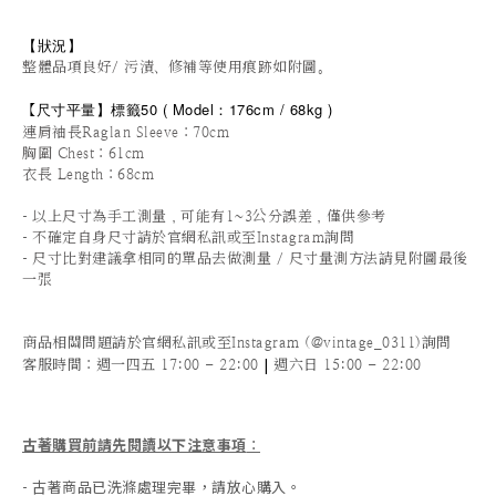
【狀況
】
整體品項良好/ 污漬、修補等使用痕跡如附圖。
尺寸平量
】標籤50
(
Model：176cm / 68
kg )
【
連肩袖長Raglan Sleeve
：70cm
胸圍 Chest：61cm
衣長 Length：68cm
-
以上尺寸為手工測量，可能有1~3公分誤差，僅供參考
-
不確定自身尺寸請於官網私訊或至Instagram詢問
-
尺寸比對建議拿相同的單品去做測量 / 尺寸量測方法請見附圖最後
一張
商品相關問題請於官網私訊或至Instagram (@vintage_0311)詢問
|
客服時間
：週一四五 17:00 - 22:00
週六日 15:00 - 22:00
古著購買前請先閱讀以下注意事項
：
- 古著商品已洗滌處理完畢，請放心購入。