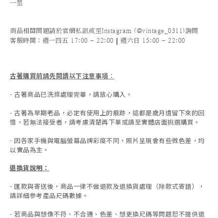
一張
商品相關問題請於官網私訊或至Instagram (@vintage_0311)詢問
|
客服時間
：週一四五 17:00 - 22:00
週六日 15:00 - 22:00
古著購買前請先閱讀以下注意事項
：
- 古著商品已洗滌處理完畢，請放心購入。
- 古著為早期老品，必定有使用上的痕跡，這都是歲月遺留下來的回
憶，若無法接受者，請考慮清楚再下單或請至實體店面挑選購買。
- 因各家手機與電腦螢幕品牌彩度不同，照片呈現會有些微色差，均
以實品為主。
退換貨說明：
-
匯款與寄送後，商品一律不做退款及退換貨處理（除款式寄錯），
請詳細參考產品尺碼數據
。
-
若商品與想像不符、不合適、色差、想更換尺碼等問題恕不提供退