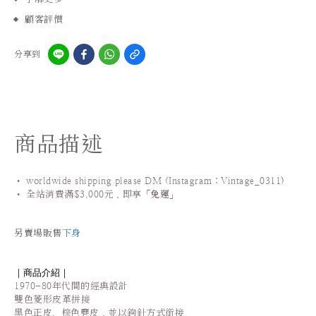
顧客評價
分享到
商品描述
• worldwide shipping please DM (Instagram：Vintage_0311
)
•
全站
消費滿$3,000元，即享「
免運
」
另賣場販售
下身
｜商品介紹｜
1970-80年代間的經典設計
雙色菱形皮革拼接
黑色正皮、棕色麂皮，並以鉤針方式銜接