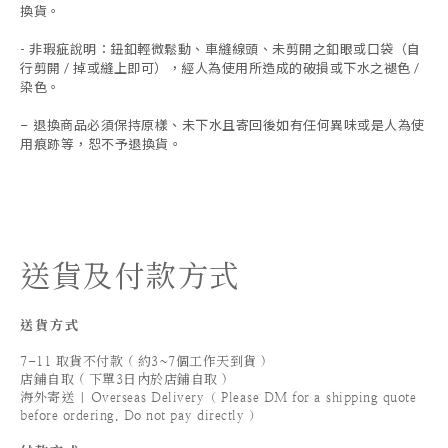
換貨。
- 非瑕疵說明：鈕釦輕微鬆動、車縫線頭、未剪開之釦眼或口袋（自
行剪開 / 掉或縫上即可），經人為使用所造成的破損或下水之褪色 /
染色。
退換商品必須保持原樣、未下水且
寄回後如有任何異味或是人為使
-
用痕跡等
，
恕不予退換貨。
送貨及付款方式
送貨方式
7-11 取貨不付款 ( 約3~7個工作天到貨 )
店鋪自取 ( 下單3日內於店鋪自取 )
海外寄送 | Overseas Delivery（ Please DM for a shipping quote
before ordering. Do not pay directly ）