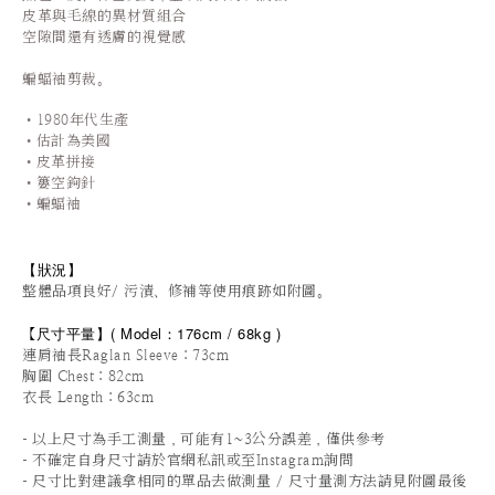
皮革與毛線的異材質組合
空隙間還有透膚的視覺感
蝙蝠袖剪裁。
•1980年代生產
•估計為美國
•皮革拼接
•簍空鉤針
•蝙蝠袖
【狀況
】
整體品項良好/ 污漬、修補等使用痕跡如附圖。
尺寸平量
】
(
Model：176cm / 68
kg )
【
連肩袖長Raglan Sleeve
：73cm
胸圍 Chest：82cm
衣長 Length：63cm
-
以上尺寸為手工測量，可能有1~3公分誤差，僅供參考
-
不確定自身尺寸請於官網私訊或至Instagram詢問
-
尺寸比對建議拿相同的單品去做測量 / 尺寸量測方法請見附圖最後