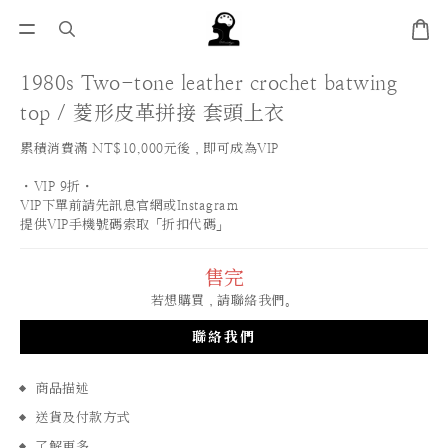
1980s Two-tone leather crochet batwing
top / 菱形皮革拼接 套頭上衣
累積消費滿 NT$10,000元後，即可成為VIP
・VIP 9折・
VIP下單前請先訊息官網或Instagram
提供VIP手機號碼索取「折扣代碼」
售完
若想購買，請聯絡我們。
聯絡我們
商品描述
送貨及付款方式
了解更多