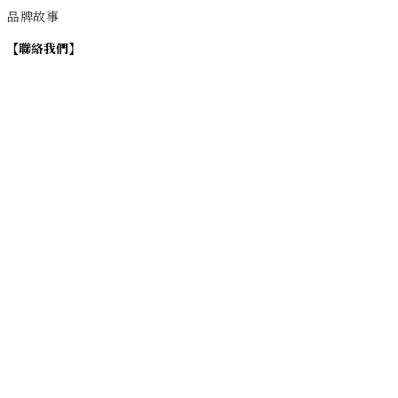
品牌故事
【
聯絡我們
】
Instagram
：
v
intage_0311
：
地址
台北市士林區大西路74巷16號1樓
Email
：vintage20170311@gmail.com
【
營業時間】
週一 / 週四 / 週五 17:00~22:00
週六 / 週日 15:00~22:00
週二 / 週三 (公休)
退換貨政策
| 條款及細則 | 2017 © 0311 Vintage