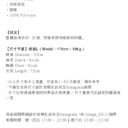
•美國製造
•圖騰
•100% Polyester
【狀況
】
整體品項良好/ 污漬、修補等使用痕跡如附圖。
尺寸平量
】標籤L
(
Model：170cm / 58
kg )
【
肩寬 Shoulder：52cm
袖長 Sleeve：61cm
胸圍 Chest：61cm
衣長 Length：72cm
-
以上尺寸為手工測量，可能有1~3公分誤差，僅供參考
-
不確定自身尺寸請於官網私訊或至Instagram詢問
-
尺寸比對建議拿相同的單品去做測量 / 尺寸量測方法請見附圖最後
一張
商品相關問題請於官網私訊或至Instagram (@vintage_0311)詢問
|
客服時間
：週一四五 17:00 - 22:00
週六日 15:00 - 22:00