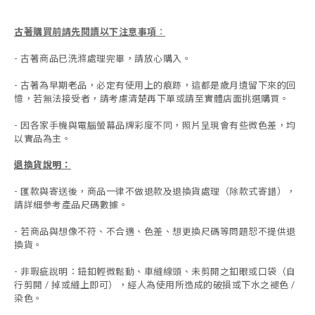
古著購買前請先閱讀以下注意事項
：
- 古著商品已洗滌處理完畢，請放心購入。
- 古著為早期老品，必定有使用上的痕跡，這都是歲月遺留下來的回
憶，若無法接受者，請考慮清楚再下單或請至實體店面挑選購買。
- 因各家手機與電腦螢幕品牌彩度不同，照片呈現會有些微色差，均
以實品為主。
退換貨說明：
-
匯款與寄送後，商品一律不做退款及退換貨處理（除款式寄錯），
請詳細參考產品尺碼數據
。
-
若商品與想像不符、不合適、色差、想更換尺碼等問題恕不提供退
換貨。
- 非瑕疵說明：鈕釦輕微鬆動、車縫線頭、未剪開之釦眼或口袋（自
行剪開 / 掉或縫上即可），經人為使用所造成的破損或下水之褪色 /
染色。