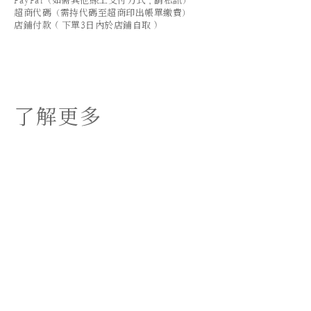
PayPal（如需其他線上支付方式，請私訊）
超商代碼（需持代碼至超商印出帳單繳費）
店鋪付款 ( 下單3日內於店鋪自取 )
了解更多