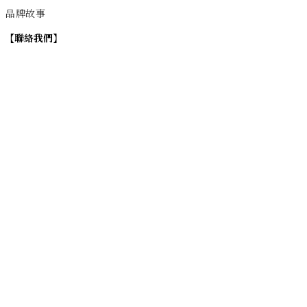
品牌故事
【
聯絡我們
】
Instagram
：
v
intage_0311
：
地址
台北市士林區大西路74巷16號1樓
Email
：vintage20170311@gmail.com
【
營業時間】
週一 / 週四 / 週五 17:00~22:00
週六 / 週日 15:00~22:00
週二 / 週三 (公休)
退換貨政策
| 條款及細則 | 2017 © 0311 Vintage