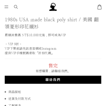
1980s USA made black poly shirt / 美國 翻
領菱形印花襯衫
累積消費滿 NT$10,000元後，即可成為VIP
・VIP 9折・
VIP下單前請先訊息官網或Instagram
提供VIP手機號碼索取「折扣代碼」
售完
若想購買，請聯絡我們。
聯絡我們
商品描述
送貨及付款方式
了解更多