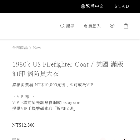
繁體中文
$
TWD
搜尋
會員登入
全部商品
>
New
1980's US Firefighter Coat / 美國 滿版
油印 消防員大衣
累積消費滿 NT$10,000元後，即可成為VIP
・VIP 9折・
VIP下單前請先訊息官網或Instagram
提供VIP手機號碼索取「折扣代碼」
NT$12,800
數量