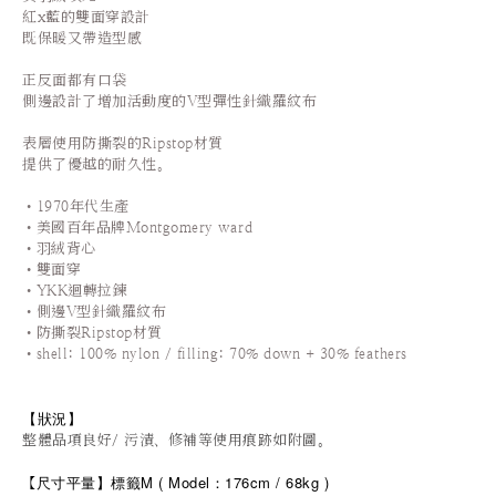
紅x藍的雙面穿設計
既保暖又帶造型感
正反面都有口袋
側邊設計了增加活動度的V型彈性針織羅紋布
表層使用防撕裂的Ripstop材質
提供了優越的耐久性。
•1970年代生產
•美國百年品牌Montgomery ward
•羽絨背心
•雙面穿
•YKK迴轉拉鍊
•側邊V型針織羅紋布
•
防撕裂Ripstop材質
•shell: 100% nylon / filling
: 70% down + 30% feathers
【狀況
】
整體品項良好/ 污漬、修補等使用痕跡如附圖。
尺寸平量
】標籤M
(
Model：176cm / 68
kg
)
【