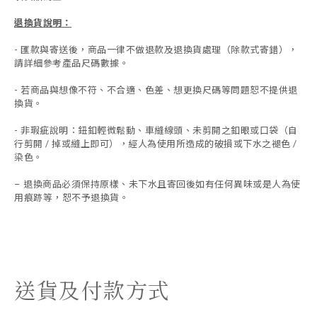
退換貨說明：
-
匯款與寄送後，商品一律不做退款及退換貨處理（除款式寄錯），
請詳細參考產品尺碼數據
。
-
若商品與想像不符、不合適、色差、想更換尺碼等問題恕不提供退
換貨。
- 非瑕疵說明：鈕釦輕微鬆動、車縫線頭、未剪開之釦眼或口袋（自
行剪開 / 掉或縫上即可），經人為使用所造成的破損或下水之褪色 /
染色。
退換商品必須保持原樣、未下水且
寄回後如有任何異味或是人為使
-
用痕跡等
，
恕不予退換貨。
送貨及付款方式