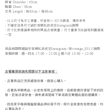
肩寬 Shoulder：45cm
胸圍 Chest：58
cm
衣長 Length：前63cm / 後68cm
-
以上尺寸為手工測量，可能有1~3公分誤差，僅供參考
-
不確定自身尺寸請於官網私訊或至Instagram詢問
-
尺寸比對建議拿相同的單品去做測量 / 尺寸量測方法請見附圖最後
一張
商品相關問題請於官網私訊或至Instagram (@vintage_0311)詢問
|
客服時間
：週一四五 17:00 - 22:00
週六日 15:00 - 22:00
古著購買前請先閱讀以下注意事項
：
- 古著商品已洗滌處理完畢，請放心購入。
- 古著為早期老品，必定有使用上的痕跡，這都是歲月遺留下來的回
憶，若無法接受者，請考慮清楚再下單或請至實體店面挑選購買。
- 因各家手機與電腦螢幕品牌彩度不同，照片呈現會有些微色差，均
以實品為主。