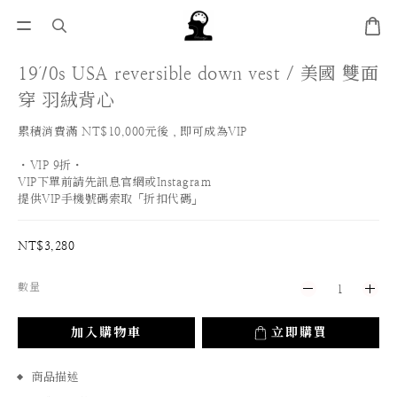
1970s USA reversible down vest / 美國 雙面
穿 羽絨背心
累積消費滿 NT$10,000元後，即可成為VIP
・VIP 9折・
VIP下單前請先訊息官網或Instagram
提供VIP手機號碼索取「折扣代碼」
NT$3,280
數量
加入購物車
立即購買
商品描述