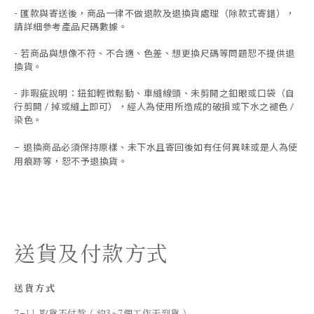
-
匯款與寄送後，商品一律不做退款及退換貨處理（除款式寄錯），
請詳細參考產品尺碼數據
。
-
若商品與想像不符、不合適、色差、想更換尺碼等問題恕不提供退
換貨。
- 非瑕疵說明：鈕釦輕微鬆動、車縫線頭、未剪開之釦眼或口袋（自
行剪開 / 掉或縫上即可），經人為使用所造成的破損或下水之褪色 /
染色。
退換商品必須保持原樣、未下水且
寄回後如有任何異味或是人為使
-
用痕跡等
，
恕不予退換貨。
送貨及付款方式
送貨方式
7-11 取貨不付款 ( 約3~7個工作天到貨 )