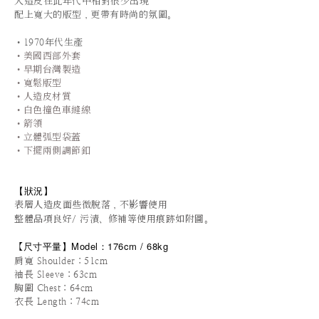
人造皮在此年代中相對很少出現
配上寬大的版型
，更帶有時尚的氛圍。
•1970年代生產
•美國西部外套
•早期台灣製造
•寬鬆版型
•人造皮材質
•白色撞色車縫線
•箭領
•立體弧型袋蓋
•下擺兩側調節釦
【狀況
】
表層人造皮面些微脫落
，不影響使用
整體品項良好/ 污漬、修補等使用痕跡如附圖。
尺寸平量
】
Model：176cm / 68kg
【
肩寬 Shoulder：51cm
袖長 Sleeve：63cm
胸圍 Chest：64cm
衣長 Length：74cm