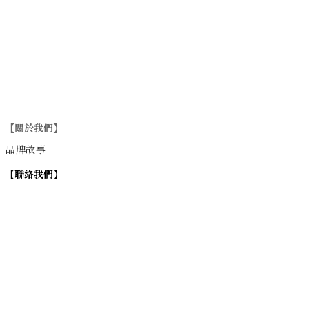
【關於我們】
品牌故事
【
聯絡我們
】
Instagram
：
v
intage_0311
：
地址
台北市士林區大西路74巷16號1樓
Email
：vintage20170311@gmail.com
【
營業時間】