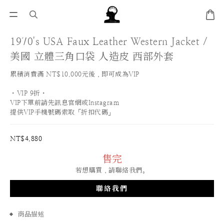
1970's USA Faux Leather Western Jacket /
美國 立體三角口袋 人造皮 西部外套
累積消費滿 NT$10,000元後，即可成為VIP
・VIP 9折・
VIP下單前請先訊息官網或Instagram
提供VIP手機號碼索取「折扣代碼」
NT$4,880
售完
若想購買，請聯絡我們。
聯絡我們
商品描述