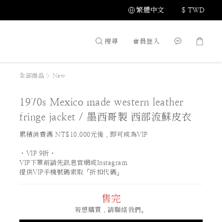
繁體中文
$
TWD
搜尋
會員登入
全部商品
>
New
1970s Mexico made western leather
fringe jacket / 墨西哥製 西部流蘇皮衣
累積消費滿 NT$10,000元後，即可成為VIP
・VIP 9折・
VIP下單前請先訊息官網或Instagram
提供VIP手機號碼索取「折扣代碼」
售完
若想購買，請聯絡我們。