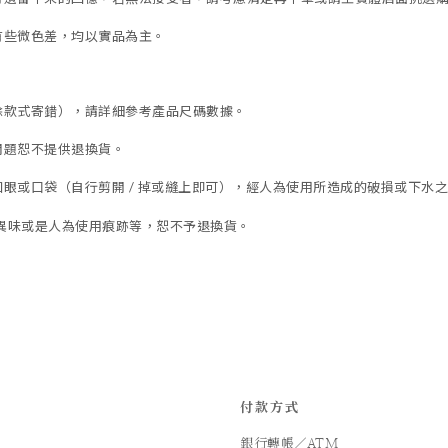
有些微色差，均以實品為主。
除款式寄錯），
請詳細參考產品尺碼數據
。
問題恕不提供退換貨。
眼或口袋（自行剪開 / 掉或縫上即可），經人為使用所造成的破損或下水之褪
異味或是人為使用痕跡等
，
恕不予退換貨。
付款方式
銀行轉帳／ATM