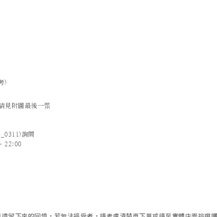
考)
法請見附圖最後一張
_0311)詢問
 22:00
歲月遺留下來的回憶，若無法接受者，請考慮清楚再下單或請至實體店面挑選