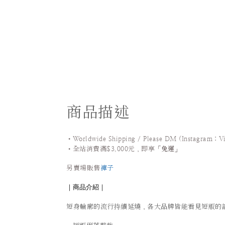
商品描述
•Worldwide Shipping / Please DM (Instagram：V
•
全站
消費滿$3,000元，即享「
免運
」
另賣場販售
褲子
｜商品介紹｜
短身輪廓的流行持續延燒
，
各大品牌皆能看見短版的