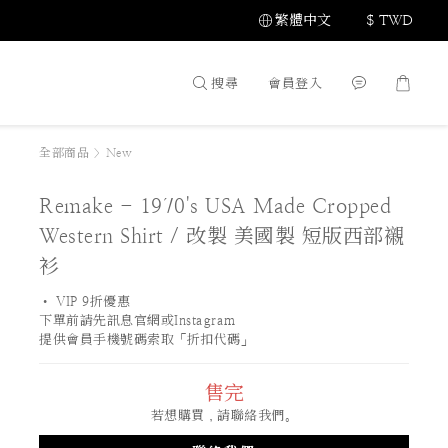
繁體中文
$
TWD
搜尋
會員登入
全部商品
>
New
Remake - 1970's USA Made Cropped
Western Shirt / 改製 美國製 短版西部襯
衫
• VIP 9折優惠 
下單前請先訊息官網或Instagram
提供會員手機號碼索取「折扣代碼」
售完
若想購買，請聯絡我們。