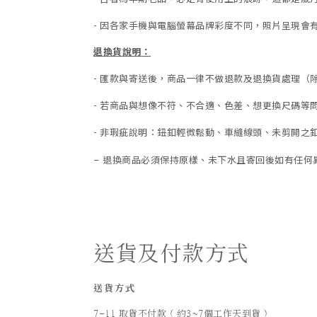
- 因各家手機與電腦螢幕品牌彩度不同，照片呈現會
退換貨說明：
-
匯款與寄送後，商品一律不做退款及退換貨處理（
-
若商品與想像不符、不合適、色差、想更換尺碼等
- 非瑕疵說明：鈕釦輕微鬆動、車縫線頭、未剪開之釦
退換商品必須保持原樣、未下水且
寄回後如有任何
-
送貨及付款方式
送貨方式
7-11 取貨不付款 ( 約3~7個工作天到貨 )