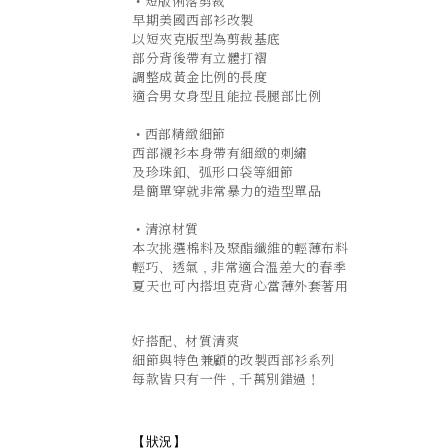
•短版俐落剪裁
早期美國西部衫改製
以短夾克版型為剪裁基底
部分背後帶有立體打褶
調整成黃金比例的長度
適合男女身型且能拉長腿部比例
•西部精緻細節
西部襯衫本身帶有細緻的刺繡
及珍珠釦、弧形口袋等細節
是簡單穿就非常暴力的造型單品
•清涼材質
本次挑選棉料及聚酯纖維的輕薄布料
輕巧、透氣，非常適合溫差大的春季
夏天也可內搭坦克背心當薄外套著用
好搭配、材質清爽
細節與特色兼顧的改製西部衫系列
每款皆只有一件，千萬別錯過！
【狀況
】