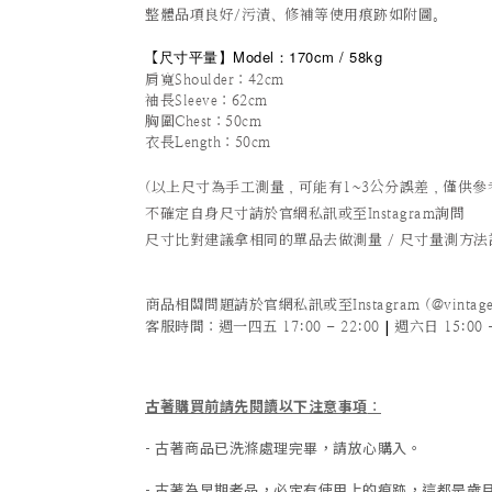
整體品項良好/污漬、修補等使用痕跡如附圖。
尺寸平量
】
Model：170cm / 58kg
【
肩寬Shoulder：42cm
袖長Sleeve：62cm
胸圍Chest：50cm
衣長Length：50cm
(以上尺寸為手工測量，可能有1~3公分誤差，僅供參
不確定自身尺寸請於官網私訊或至Instagram詢問
尺寸比對建議拿相同的單品去做測量 / 尺寸量測方
商品相關問題請於官網私訊或至Instagram (@vintage
|
客服時間
：週一四五 17:00 - 22:00
週六日 15:00 -
古著購買前請先閱讀以下注意事項
：
- 古著商品已洗滌處理完畢，請放心購入。
- 古著為早期老品，必定有使用上的痕跡，這都是