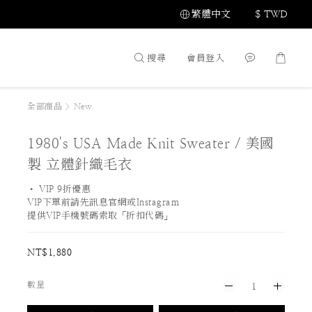
繁體中文
$
TWD
搜尋
會員登入
全部商品
>
New
1980's USA Made Knit Sweater / 美國
製 立體針織毛衣
• VIP 9折優惠 
VIP下單前請先訊息官網或Instagram
提供VIP手機號碼索取「折扣代碼」
NT$1,880
數量