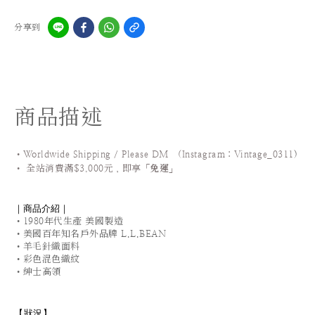
分享到
商品描述
•Worldwide Shipping / Please DM (Instagram：Vintage_0311
)
•
全站
消費滿$3,000元，即享「
免運
」
｜商品介紹｜
•1980年代生產 美國製造
•美國百年知名戶外品牌 L.L.BEAN
•羊毛針織面料
•彩色混色織紋
•紳士高領
【狀況
】