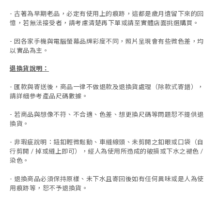
- 古著為早期老品，必定有使用上的痕跡，這都是歲月遺留下來的回
憶，若無法接受者，請考慮清楚再下單或請至實體店面挑選購買。
- 因各家手機與電腦螢幕品牌彩度不同，照片呈現會有些微色差，均
以實品為主。
退換貨說明：
-
匯款與寄送後，商品一律不做退款及退換貨處理（除款式寄錯），
請詳細參考產品尺碼數據
。
-
若商品與想像不符、不合適、色差、想更換尺碼等問題恕不提供退
換貨。
- 非瑕疵說明：鈕釦輕微鬆動、車縫線頭、未剪開之釦眼或口袋（自
行剪開 / 掉或縫上即可），經人為使用所造成的破損或下水之褪色 /
染色。
-
退換商品必須保持原樣、未下水且
寄回後如有任何異味或是人為使
用痕跡等
，
恕不予退換貨。