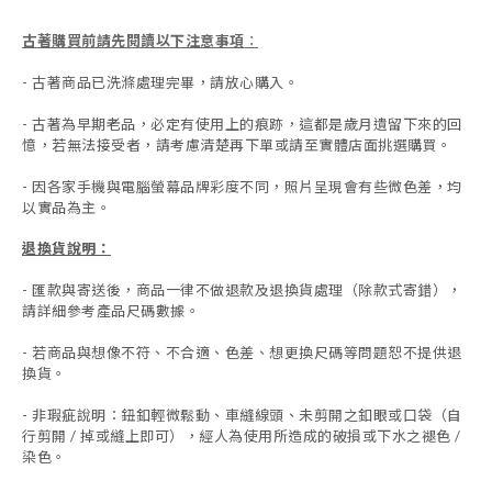
古著購買前請先閱讀以下注意事項
：
- 古著商品已洗滌處理完畢，請放心購入。
- 古著為早期老品，必定有使用上的痕跡，這都是歲月遺留下來的回
憶，若無法接受者，請考慮清楚再下單或請至實體店面挑選購買。
- 因各家手機與電腦螢幕品牌彩度不同，照片呈現會有些微色差，均
以實品為主。
退換貨說明：
-
匯款與寄送後，商品一律不做退款及退換貨處理（除款式寄錯），
請詳細參考產品尺碼數據
。
-
若商品與想像不符、不合適、色差、想更換尺碼等問題恕不提供退
換貨。
- 非瑕疵說明：鈕釦輕微鬆動、車縫線頭、未剪開之釦眼或口袋（自
行剪開 / 掉或縫上即可），經人為使用所造成的破損或下水之褪色 /
染色。