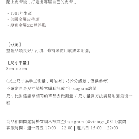
配上皮帶後
，
打造出專屬自己的皮帶
。
•1981年生產
•美國金屬皮帶頭
•厚實金屬x立體浮雕
【狀況
】
整體品項良好/ 污漬、修補等使用痕跡如附圖。
尺寸平量
】
【
8cm x 5cm
(以上尺寸為手工測量，可能有1~3公分誤差，僅供參考)
不確定自身尺寸請於官網私訊或至Instagram詢問
尺寸比對建議拿相同的單品去做測量 / 尺寸量測方法請見附圖最後一
張
商品相關問題請於官網私訊或至Instagram (@vintage_0311)詢問
|
客服時間
：週一四五 17:00 - 22:00
週六日 15:00 - 22:00