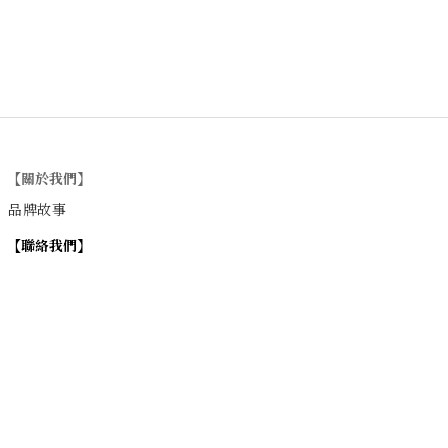
【關於我們】
品牌故事
【
聯絡我們
】
Instagram
：
v
intage_0311
：
地址
台北市士林區大西路74巷16號1樓
Email
：vintage20170311@gmail.com
【
營業時間】
週一 / 週四 / 週五 17:00~22:00