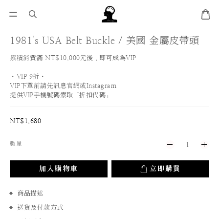
1981's USA Belt Buckle / 美國 金屬皮帶頭
累積消費滿 NT$10,000元後，即可成為VIP
・VIP 9折・
VIP下單前請先訊息官網或Instagram
提供VIP手機號碼索取「折扣代碼」
NT$1,680
數量
加入購物車
立即購買
商品描述
送貨及付款方式