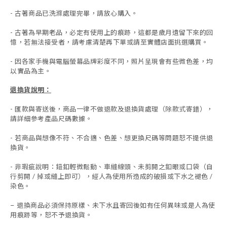
- 古著商品已洗滌處理完畢，請放心購入。
- 古著為早期老品，必定有使用上的痕跡，這都是歲月遺留下來的回
憶，若無法接受者，請考慮清楚再下單或請至實體店面挑選購買。
- 因各家手機與電腦螢幕品牌彩度不同，照片呈現會有些微色差，均
以實品為主。
退換貨說明：
-
匯款與寄送後，商品一律不做退款及退換貨處理（除款式寄錯），
請詳細參考產品尺碼數據
。
-
若商品與想像不符、不合適、色差、想更換尺碼等問題恕不提供退
換貨。
- 非瑕疵說明：鈕釦輕微鬆動、車縫線頭、未剪開之釦眼或口袋（自
行剪開 / 掉或縫上即可），經人為使用所造成的破損或下水之褪色 /
染色。
退換商品必須保持原樣、未下水且
寄回後如有任何異味或是人為使
-
用痕跡等
，
恕不予退換貨。