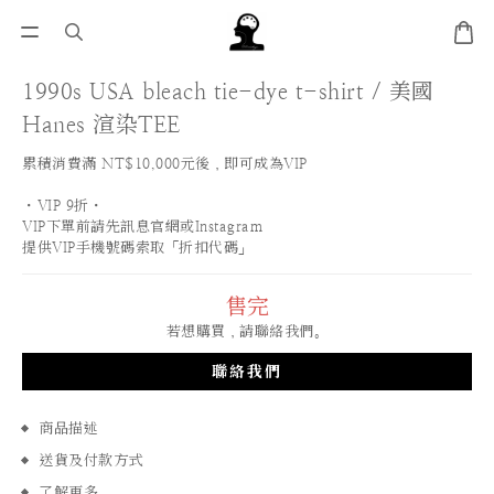
1990s USA bleach tie-dye t-shirt / 美國
Hanes 渲染TEE
累積消費滿 NT$10,000元後，即可成為VIP
・VIP 9折・
VIP下單前請先訊息官網或Instagram
提供VIP手機號碼索取「折扣代碼」
售完
若想購買，請聯絡我們。
聯絡我們
商品描述
送貨及付款方式
了解更多