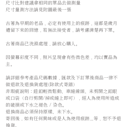
尺寸比對建議拿相同的單品去做測量
尺寸量測方法請見附圖最後一張
古著為早期的老品，必定有使用上的痕跡，這都是歲月
遺留下來的回憶，若無法接受者，請考慮清楚再下單。
古著商品已洗滌處理，請放心購入。
因螢幕彩度不同，照片呈現會有些微色差，均以實品為
主。
請詳細參考產品尺碼數據，匯款及下訂單後商品一律不
做退款及退換貨處理(除款式寄錯)
非瑕疵說明：鈕釦輕微鬆動、車縫線頭、未剪開之釦眼
或口袋（自行剪開/掉或縫上即可），經人為使用所造成
的破損或下水之褪色 / 染色。
退換商品必須保持原樣、未下水。
寄回後，如有任何異味或是人為使用痕跡...等，恕不予退
換貨。