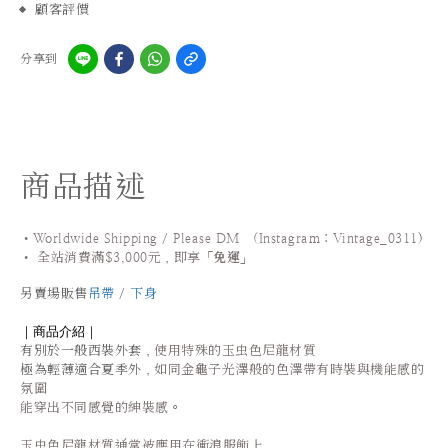
顧客評價
分享到
商品描述
•Worldwide Shipping / Please DM (Instagram：Vintage_0311
)
•
全站
消費滿$3,000元，即享「
免運
」
另賣場販售
吊帶
/
下身
｜商品介紹｜
有別於一般西裝外套
，使用特殊的玉虫色尼龍
材質
極為輕薄適合
夏季外
，如同金龜子光澤般的色澤帶有時裝與機能感的
氛圍
。
能穿出不同感覺的紳裝感
玉虫色尼龍材質通常被應用在衝浪服飾上