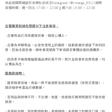
商品相關問題請於官網私訊或至Instagram (@vintage_0311)詢問
|
客服時間
：週一四五 17:00 - 22:00
週六日 15:00 - 22:00
古著購買前請先閱讀以下注意事項
：
- 古著商品已洗滌處理完畢，請放心購入。
- 古著為早期老品，必定有使用上的痕跡，這都是歲月遺留下來的回
憶，若無法接受者，請考慮清楚再下單或請至實體店面挑選購買。
- 因各家手機與電腦螢幕品牌彩度不同，照片呈現會有些微色差，均
以實品為主。
退換貨說明：
-
匯款與寄送後，商品一律不做退款及退換貨處理（除款式寄錯），
請詳細參考產品尺碼數據
。
-
若商品與想像不符、不合適、色差、想更換尺碼等問題恕不提供退
換貨。
- 非瑕疵說明：鈕釦輕微鬆動、車縫線頭、未剪開之釦眼或口袋（自