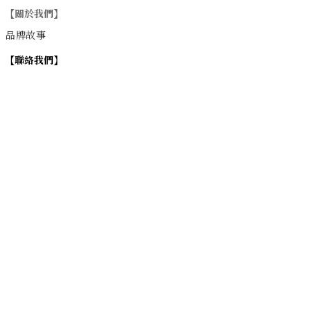
【關於我們】
品牌故事
【
聯絡我們
】
Instagram
：
v
intage_0311
：
地址
台北市士林區大西路74巷16號1樓
Email
：vintage20170311@gmail.com
【
營業時間】
週一 / 週四 / 週五 17:00~22:00
週六 / 週日 15:00~22:00
週二 / 週三 (公休)
退換貨政策
| 條款及細則 | 2017 © 0311 Vintage