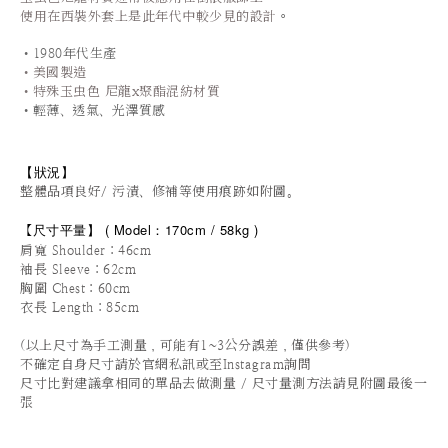
。
使用在西裝外套上是此年代中較少見的設計
•1980年代生產
•
美國製造
•
特殊
玉虫色 尼龍x聚酯混紡材質
•輕薄、透氣、光澤質感
【狀況
】
整體品項良好/ 污漬、修補等使用痕跡如附圖。
尺寸平量
】 (
Model：170cm / 5
8kg )
【
肩寬 Shoulder：46cm
袖長 Sleeve：62cm
胸圍 Chest：60cm
衣長 Length：85cm
(以上尺寸為手工測量，可能有1~3公分誤差，僅供參考)
不確定自身尺寸請於官網私訊或至Instagram詢問
尺寸比對建議拿相同的單品去做測量 / 尺寸量測方法請見附圖最後一
張