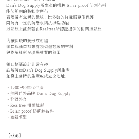
Dan's Dog Supply所生產的招牌 Briar proof 防刺布料
能防荊棘的強韌耐磨布
表層帶有立體的織紋，
比多數的狩獵服更佳保護
同時有一定的防潑水與抗撕裂功能
迷彩紋上註解著由Realtree所認證提供的樹葉迷彩紋
內襯保暖的菱形紋絎縫
領口與袖口都帶有類似燈芯絨的布料
與樹葉迷彩呈現異材質的氛圍
領口標籤設計非常有趣
註解著由Dan's Dog Supply所生產
並寫上當時的生產或成立之地址。
•1980-90年代生產
•美國戶外品牌 Dan's Dog Supply
•狩獵外套
•Realtree 樹葉迷彩
•Briar proof 防荊棘布料
•寬鬆版型
【狀況
】