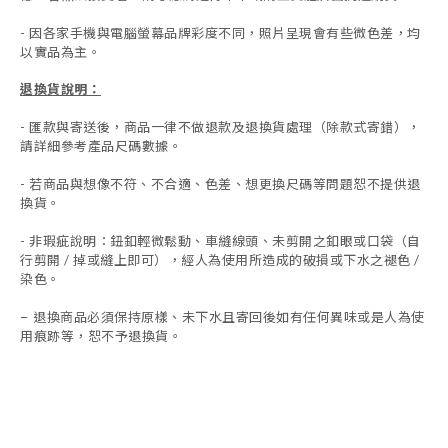
- 因各家手機與電腦螢幕品牌彩度不同，照片呈現會有些微色差，均
以實品為主。
退換貨說明：
-
匯款與寄送後，商品一律不做退款及退換貨處理（除款式寄錯），
請詳細參考產品尺碼數據
。
-
若商品與想像不符、不合適、色差、想更換尺碼等問題恕不提供退
換貨。
- 非瑕疵說明：鈕釦輕微鬆動、車縫線頭、未剪開之釦眼或口袋（自
行剪開 / 掉或縫上即可），經人為使用所造成的破損或下水之褪色 /
染色。
退換商品必須保持原樣、未下水且
寄回後如有任何異味或是人為使
-
用痕跡等
，
恕不予退換貨。