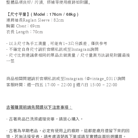
整體品項良好/ 污漬、修補等使用痕跡如附圖。
尺寸平量
】
(
Model：176cm / 68
kg
)
【
連肩袖長Raglan Sleeve：82cm
胸圍 Chest：69cm
衣長 Length：70cm
-
以上尺寸為手工測量，可能有1~3公分誤差，僅供參考
-
不確定自身尺寸請於官網私訊或至Instagram詢問
-
尺寸比對建議拿相同的單品去做測量 / 尺寸量測方法請見附圖最後
一張
商品相關問題請於官網私訊或至Instagram (@vintage_0311)詢問
|
客服時間
：週一四五 17:00 - 22:00
週六日 15:00 - 22:00
古著購買前請先閱讀以下注意事項
：
- 古著商品已洗滌處理完畢，請放心購入。
- 古著為早期老品，必定有使用上的痕跡，這都是歲月遺留下來的回
憶，若無法接受者，請考慮清楚再下單或請至實體店面挑選購買。