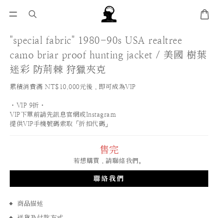
"special fabric" 1980-90s USA realtree
camo briar proof hunting jacket / 美國 樹葉
迷彩 防荊棘 狩獵夾克
累積消費滿 NT$10,000元後，即可成為VIP
・VIP 9折・
VIP下單前請先訊息官網或Instagram
提供VIP手機號碼索取「折扣代碼」
售完
若想購買，請聯絡我們。
聯絡我們
商品描述
送貨及付款方式