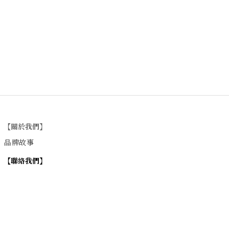
【關於我們】
品牌故事
【
聯絡我們
】
Instagram
：
v
intage_0311
：
地址
台北市士林區大西路74巷16號1樓
Email
：vintage20170311@gmail.com