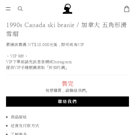
1990s Canada ski beanie / 加拿大 五角形滑
雪帽
累積消費滿 NT$10,000元後，即可成為VIP
・VIP 9折・
VIP下單前請先訊息官網或Instagram
提供VIP手機號碼索取「折扣代碼」
售完
若想購買，請聯絡我們。
聯絡我們
商品描述
送貨及付款方式
了解更多