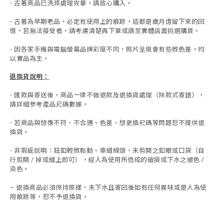
- 古著商品已洗滌處理完畢，請放心購入。
- 古著為早期老品，必定有使用上的痕跡，這都是歲月遺留下來的回
憶，若無法接受者，請考慮清楚再下單或請至實體店面挑選購買。
- 因各家手機與電腦螢幕品牌彩度不同，照片呈現會有些微色差，均
以實品為主。
退換貨說明：
-
匯款與寄送後，商品一律不做退款及退換貨處理（除款式寄錯），
請詳細參考產品尺碼數據
。
-
若商品與想像不符、不合適、色差、想更換尺碼等問題恕不提供退
換貨。
- 非瑕疵說明：鈕釦輕微鬆動、車縫線頭、未剪開之釦眼或口袋（自
行剪開 / 掉或縫上即可），經人為使用所造成的破損或下水之褪色 /
染色。
退換商品必須保持原樣、未下水且
寄回後如有任何異味或是人為使
-
用痕跡等
，
恕不予退換貨。