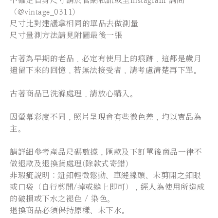
不確定自身尺寸請於官網私訊或至Instagram 詢問
（@vintage_0311)
尺寸比對建議拿相同的單品去做測量
尺寸量測方法請見附圖最後一張
古著為早期的老品，必定有使用上的痕跡，這都是歲月
遺留下來的回憶，若無法接受者，請考慮清楚再下單。
古著商品已洗滌處理，請放心購入。
因螢幕彩度不同，照片呈現會有些微色差，均以實品為
主。
請詳細參考產品尺碼數據，匯款及下訂單後商品一律不
做退款及退換貨處理(除款式寄錯)
非瑕疵說明：鈕釦輕微鬆動、車縫線頭、未剪開之釦眼
或口袋（自行剪開/掉或縫上即可），經人為使用所造成
的破損或下水之褪色 / 染色。
退換商品必須保持原樣、未下水。