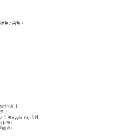
色 / 染色。
0即可刷卡 )
費 )
0 即可Apple Pay支付 ）
，請私訊）
單繳費）