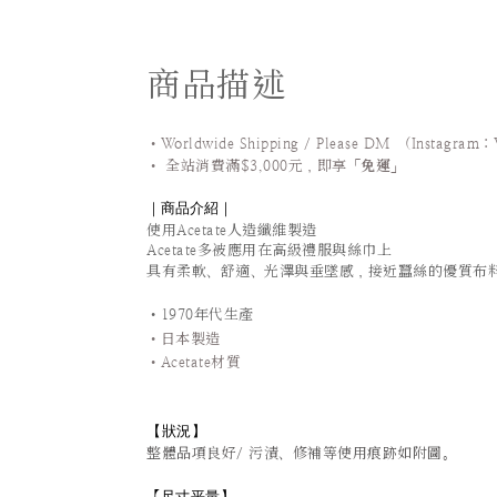
商品描述
•Worldwide Shipping / Please DM (Instagram：
•
全站
消費滿$3,000元，即享「
免運
」
｜商品介紹｜
使用
Acetate人造纖維製造
Acetate多被應用在高級禮服與絲巾上
具有柔軟、舒適、光澤與垂墜感，接近蠶絲的優質布
•1970年代生產
•日本製造
•Acetate材質
【狀況
】
整體品項良好/ 污漬、修補等使用痕跡如附圖。
尺寸平量
】
【