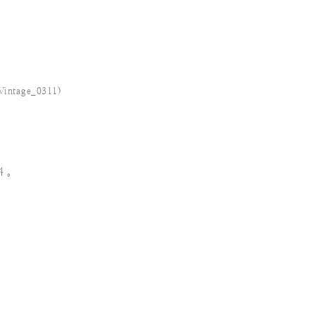
Vintage_0311
)
料
。