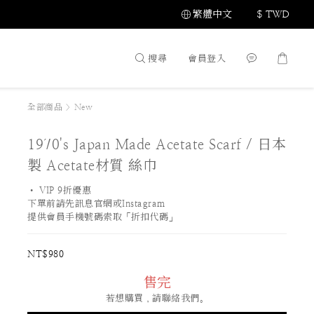
繁體中文
$
TWD
搜尋
會員登入
全部商品
>
New
1970's Japan Made Acetate Scarf / 日本
製 Acetate材質 絲巾
• VIP 9折優惠 
下單前請先訊息官網或Instagram
提供會員手機號碼索取「折扣代碼」
NT$980
售完
若想購買，請聯絡我們。