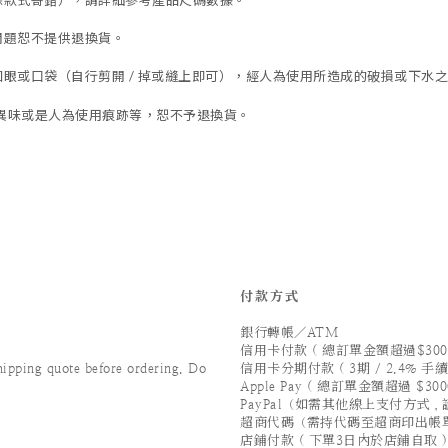
除款式寄錯），
請詳細參考產品尺碼數據
。
問題恕不提供退換貨。
眼或口袋（自行剪開 / 掉或縫上即可），經人為使用所造成的破損或下水之褪
異味或是人為使用痕跡等
，
恕不予退換貨。
付款方式
銀行轉帳／ATM
信用卡付款 ( 總訂單金額超過$300
ping quote before ordering. Do
信用卡分期付款 ( 3期 / 2.4% 手續
Apple Pay ( 總訂單金額超過 $300
PayPal（如需其他線上支付方式
超商代碼（需持代碼至超商印出帳
店鋪付款 ( 下單3日內於店鋪自取 )