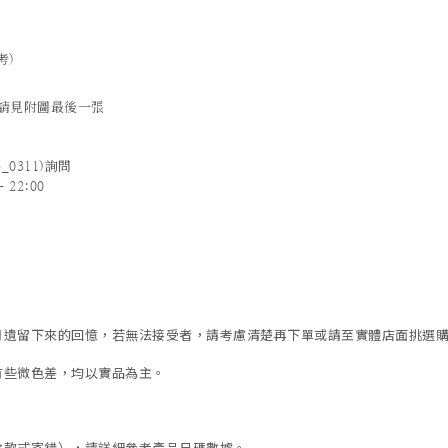
考)
法請見附圖最後一張
_0311)詢問
 22:00
歲月遺留下來的回憶，若無法接受者，請考慮清楚再下單或請至實體店面挑選
有些微色差，均以實品為主。