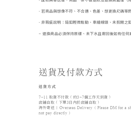
-
匯款與寄送後，商品一律不做退款及退換貨處理（
-
若商品與想像不符、不合適、色差、想更換尺碼等
- 非瑕疵說明：鈕釦輕微鬆動、車縫線頭、未剪開之釦
退換商品必須保持原樣、未下水且
寄回後如有任何
-
送貨及付款方式
送貨方式
7-11 取貨不付款 ( 約3~7個工作天到貨 )
店鋪自取 ( 下單3日內於店鋪自取 )
海外寄送 | Overseas Delivery（ Please DM for a ship
not pay directly ）