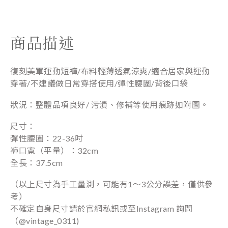
商品描述
復刻美軍運動短褲/布料輕薄透氣涼爽/適合居家與運動
穿著/不建議做日常穿搭使用/彈性腰圍/背後口袋
狀況：整體品項良好/ 污漬、修補等使用痕跡如附圖。
尺寸：
彈性腰圍：22-36吋
褲口寬
（平量）
：32
cm
全長：37.5cm
（以上尺寸為手工量測，可能有1～3公分誤差，僅供參
考）
不確定自身尺寸請於官網私訊或至Instagram 詢問
（@vintage_0311)