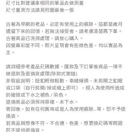
尺寸比對建議拿相同的單品去做測量
尺寸量測方法請見附圖最後一張
古著為早期的老品，必定有使用上的痕跡，這都是歲月
遺留下來的回憶，若無法接受者，請考慮清楚再下單。
古著商品已洗滌處理，請放心購入。
因螢幕彩度不同，照片呈現會有些微色差，均以實品為
主。
請詳細參考產品尺碼數據，匯款及下訂單後商品一律不
做退款及退換貨處理(除款式寄錯)
非瑕疵說明：鈕釦輕微鬆動、車縫線頭、未剪開之釦眼
或口袋（自行剪開/掉或縫上即可），經人為使用所造成
的破損或下水之褪色 / 染色。
退換商品必須保持原樣、未下水。
寄回後，如有任何異味或是人為使用痕跡...等，恕不予退
換貨。
若商品與想像不符、不合適、色差、想更換尺碼等問題
恕不提供退換貨。