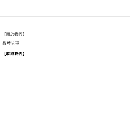
【關於我們】
品牌故事
【
聯絡我們
】
Instagram
：
v
intage_0311
：
地址
台北市士林區大西路74巷16號1樓
Email
：vintage20170311@gmail.com
【
營業時間】
週一 / 週四 / 週五 17:00~22:00
週六 / 週日 15:00~22:00