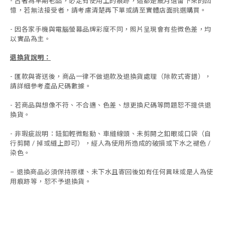
- 古著為早期老品，必定有使用上的痕跡，這都是歲月遺留下來的回
憶，若無法接受者，請考慮清楚再下單或請至實體店面挑選購買。
- 因各家手機與電腦螢幕品牌彩度不同，照片呈現會有些微色差，均
以實品為主。
退換貨說明：
-
匯款與寄送後，商品一律不做退款及退換貨處理（除款式寄錯），
請詳細參考產品尺碼數據
。
-
若商品與想像不符、不合適、色差、想更換尺碼等問題恕不提供退
換貨。
- 非瑕疵說明：鈕釦輕微鬆動、車縫線頭、未剪開之釦眼或口袋（自
行剪開 / 掉或縫上即可），經人為使用所造成的破損或下水之褪色 /
染色。
退換商品必須保持原樣、未下水且
寄回後如有任何異味或是人為使
-
用痕跡等
，
恕不予退換貨。