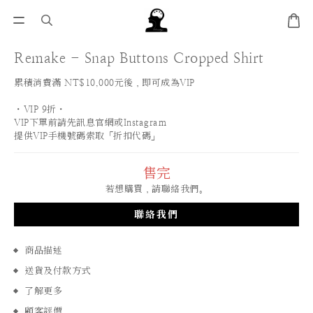
Remake - Snap Buttons Cropped Shirt
累積消費滿 NT$10,000元後，即可成為VIP
・VIP 9折・
VIP下單前請先訊息官網或Instagram
提供VIP手機號碼索取「折扣代碼」
售完
若想購買，請聯絡我們。
聯絡我們
商品描述
送貨及付款方式
了解更多
顧客評價