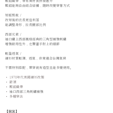
壓釦織帶 , 帶有異材質拼接感外
壓釦能夠自由組合結構
,
隨時改變穿著方式
短版剪裁 /
改短後的衣長更佳利落
能調整身形 , 拉長腿部比例
西部元素 /
袖口繡上西部風格經典的三角型補強刺繡
增強耐用性外 , 也豐富手肘上的細節
輕盈透氣 /
襯衫材質輕薄、透氣 , 非常適合台灣氣候
不需特別搭配 , 單穿就有造型且能多變使用。
• 1970年代美國襯衫改製
• 箭領
• 壓釦織帶
•
袖口西部三角刺繡補強
• 多種穿法
【狀況
】