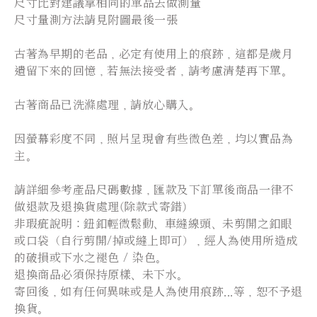
尺寸比對建議拿相同的單品去做測量
尺寸量測方法請見附圖最後一張
古著為早期的老品，必定有使用上的痕跡，這都是歲月
遺留下來的回憶，若無法接受者，請考慮清楚再下單。
古著商品已洗滌處理，請放心購入。
因螢幕彩度不同，照片呈現會有些微色差，均以實品為
主。
請詳細參考產品尺碼數據，匯款及下訂單後商品一律不
做退款及退換貨處理(除款式寄錯)
非瑕疵說明：鈕釦輕微鬆動、車縫線頭、未剪開之釦眼
或口袋（自行剪開/掉或縫上即可），經人為使用所造成
的破損或下水之褪色 / 染色。
退換商品必須保持原樣、未下水。
寄回後，如有任何異味或是人為使用痕跡...等，恕不予退
換貨。