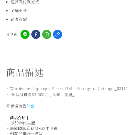
送貨及付款方式
了解更多
顧客評價
分享到
商品描述
•Worldwide Shipping / Please DM (Instagram：Vintage_0311
)
•
全站
消費滿$3,000元，即享「
免運
」
另賣場販售
外套
｜商品介紹｜
•1950年代生產
•法國陸軍公發M-52羊毛褲
•俐落直筒紳士版型