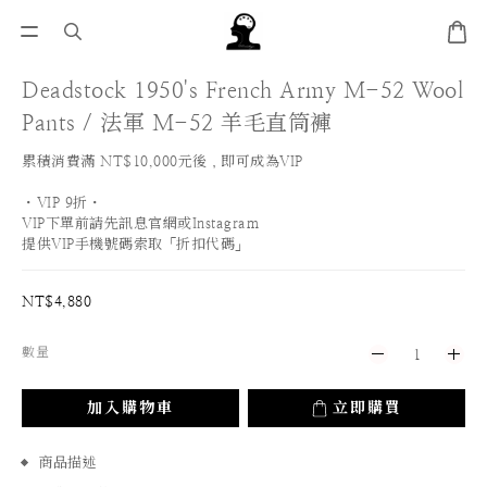
Deadstock 1950's French Army M-52 Wool
Pants / 法軍 M-52 羊毛直筒褲
累積消費滿 NT$10,000元後，即可成為VIP
・VIP 9折・
VIP下單前請先訊息官網或Instagram
提供VIP手機號碼索取「折扣代碼」
NT$4,880
數量
加入購物車
立即購買
商品描述