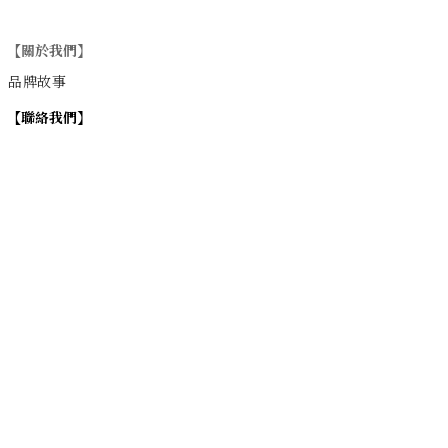
【關於我們】
品牌故事
【
聯絡我們
】
Instagram
：
v
intage_0311
：
地址
台北市士林區大西路74巷16號1樓
Email
：vintage20170311@gmail.com
【
營業時間】
週一 / 週四 / 週五 17:00~22:00
週六 / 週日 15:00~22:00
週二 / 週三 (公休)
退換貨政策
| 條款及細則 | 2017 © 0311 Vintage