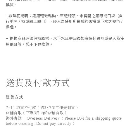
換貨。
- 非瑕疵說明：鈕釦輕微鬆動、車縫線頭、未剪開之釦眼或口袋（自
行剪開 / 掉或縫上即可），經人為使用所造成的破損或下水之褪色 /
染色。
退換商品必須保持原樣、未下水且
寄回後如有任何異味或是人為使
-
用痕跡等
，
恕不予退換貨。
送貨及付款方式
送貨方式
7-11 取貨不付款 ( 約3~7個工作天到貨 )
店鋪自取 ( 下單3日內於店鋪自取 )
海外寄送 | Overseas Delivery（ Please DM for a shipping quote
before ordering. Do not pay directly ）