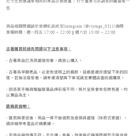
尺寸比對建議拿相同的單品去做測量 / 尺寸量測方法請見附圖最後一
張
商品相關問題請於官網私訊或至Instagram (@vintage_0311)詢問
|
客服時間
：週一四五 17:00 - 22:00
週六日 15:00 - 22:00
古著購買前請先閱讀以下注意事項
：
- 古著商品已洗滌處理完畢，請放心購入。
- 古著為早期老品，必定有使用上的痕跡，這都是歲月遺留下來的回
憶，若無法接受者，請考慮清楚再下單或請至實體店面挑選購買。
- 因各家手機與電腦螢幕品牌彩度不同，照片呈現會有些微色差，均
以實品為主。
退換貨說明：
-
匯款與寄送後，商品一律不做退款及退換貨處理（除款式寄錯），
請詳細參考產品尺碼數據
。
-
若商品與想像不符、不合適、色差、想更換尺碼等問題恕不提供退