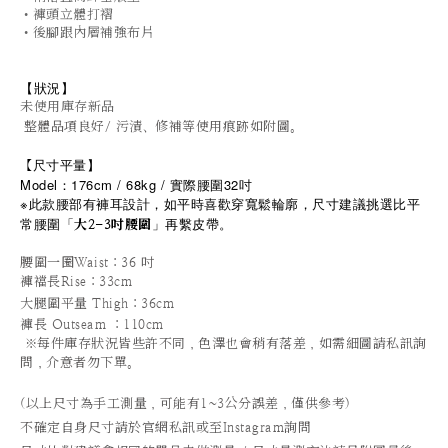
•褲頭立體打褶
•後腳跟內層補強布片
【狀況
】
未使用庫存新品
整體品項良好/ 污漬、修補等使用痕跡如附圖。
尺寸平量
】
【
Model：176cm / 68kg / 實際腰圍32吋
※此款腰部有褲耳設計，如平時喜歡穿寬鬆輪廓
，
尺寸建議挑選比平
常腰圍「
」再繫皮帶。
大2-3吋腰圍
腰圍一圈Waist：36 吋
褲襠長Rise
：33cm
大腿圍平量 Thigh：36cm
褲長 Outseam ：110cm
※每件庫存狀況皆些許不同
，
色澤也會稍有落差，如需細圖請私訊詢
問，介意者勿下單。
(以上尺寸為手工測量，可能有1~3公分誤差，僅供參考)
不確定自身尺寸請於官網私訊或至Instagram詢問