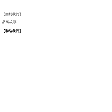
【關於我們】
品牌故事
【
聯絡我們
】
Instagram
：
v
intage_0311
：
地址
台北市士林區大西路74巷16號1樓
Email
：vintage20170311@gmail.com
【
營業時間】
週一 / 週四 / 週五 17:00~22:00
週六 / 週日 15:00~22:00
週二 / 週三 (公休)
退換貨政策
| 條款及細則 | 2017 © 0311 Vintage