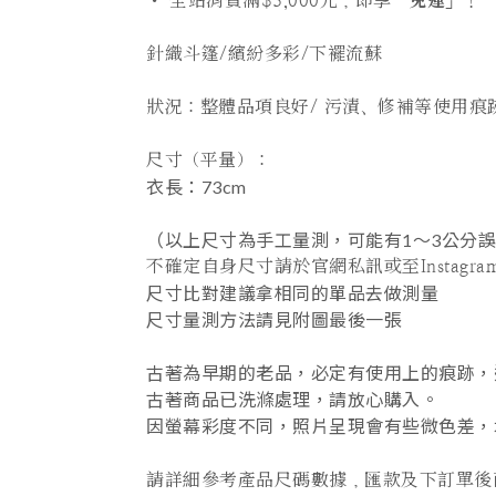
•
全站
消費滿$3,000元，即享「
免運
」！
針織斗篷/繽紛多彩/下襬流蘇
狀況：整體品項良好/ 污漬、修補等使用痕
尺寸（平量）：
衣長
：73
cm
（以上尺寸為手工量測，可能有1～3公分
不確定自身尺寸請於官網私訊或至Instagram 詢
尺寸比對建議拿相同的單品去做測量
尺寸量測方法請見附圖最後一張
古著為早期的老品，必定有使用上的痕跡，
古著商品已洗滌處理，請放心購入。
因螢幕彩度不同，照片呈現會有些微色差，
請詳細參考產品尺碼數據，匯款及下訂單後