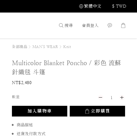
繁體中文
$
TWD
搜尋
會員登入
全部商品
>
MAN'S WEAR
>
Knit
Multicolor Blanket Poncho / 彩色 流蘇
針織毯 斗篷
NT$2,480
數量
加入購物車
立即購買
商品描述
送貨及付款方式