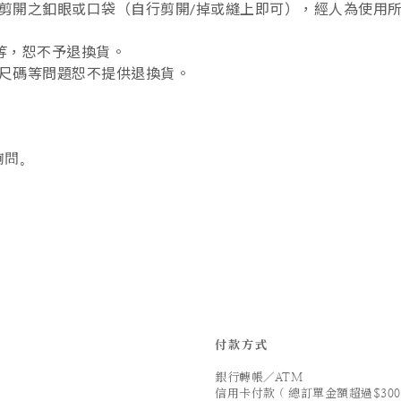
開之釦眼或口袋（自行剪開/掉或縫上即可），經人為使用所造
.等，恕不予退換貨。
尺碼等問題恕不提供退換貨。
詢問。
付款方式
銀行轉帳／ATM
信用卡付款 ( 總訂單金額超過$300