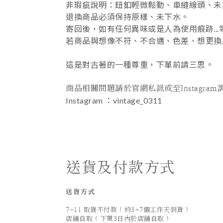
非瑕疵說明：鈕釦輕微鬆動、車縫線頭、未剪
退換商品必須保持原樣、未下水。
寄回後，如有任何異味或是人為使用痕跡..
若商品與想像不符、不合適、色差、想更換
這是對古著的一種尊重，下單前請三思。
⠀⠀⠀⠀⠀⠀⠀⠀⠀⠀
商品相關問題請於官網私訊或至Instagram
Instagram ：vintage_0311
送貨及付款方式
送貨方式
7-11 取貨不付款 ( 約3~7個工作天到貨 )
店鋪自取 ( 下單3日內於店鋪自取 )