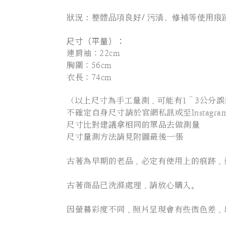
狀況：整體品項良好/ 污漬、修補等使用痕
尺寸（平量）：
連肩
袖：22cm
胸圍：56cm
衣長：74cm
（以上尺寸為手工量測，可能有1～3公分誤
不確定自身尺寸請於官網私訊或至Instagram 詢
尺寸比對建議拿相同的單品去做測量
尺寸量測方法請見附圖最後一張
古著為早期的老品，必定有使用上的痕跡，
古著商品已洗滌處理，請放心購入。
因螢幕彩度不同，照片呈現會有些微色差，