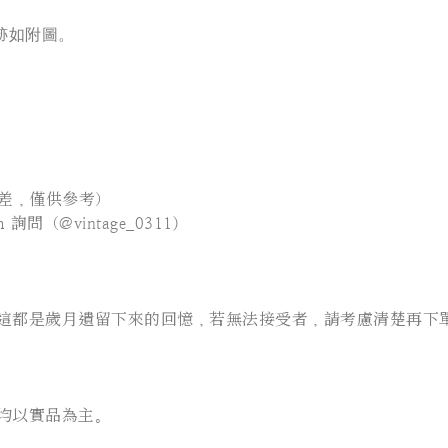
跡如附圖。
差，僅供參考）
問（@vintage_0311)
這都是歲月遺留下來的回憶，若無法接受者，請考慮清楚再下
均以實品為主。