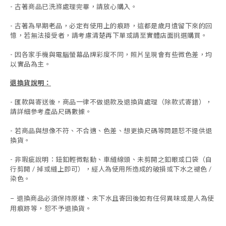
- 古著商品已洗滌處理完畢，請放心購入。
- 古著為早期老品，必定有使用上的痕跡，這都是歲月遺留下來的回
憶，若無法接受者，請考慮清楚再下單或請至實體店面挑選購買。
- 因各家手機與電腦螢幕品牌彩度不同，照片呈現會有些微色差，均
以實品為主。
退換貨說明：
-
匯款與寄送後，商品一律不做退款及退換貨處理（除款式寄錯），
請詳細參考產品尺碼數據
。
-
若商品與想像不符、不合適、色差、想更換尺碼等問題恕不提供退
換貨。
- 非瑕疵說明：鈕釦輕微鬆動、車縫線頭、未剪開之釦眼或口袋（自
行剪開 / 掉或縫上即可），經人為使用所造成的破損或下水之褪色 /
染色。
退換商品必須保持原樣、未下水且
寄回後如有任何異味或是人為使
-
用痕跡等
，
恕不予退換貨。