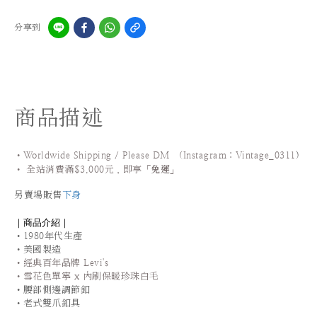
分享到
商品描述
•Worldwide Shipping / Please DM (Instagram：Vintage_0311
)
•
全站
消費滿$3,000元，即享「
免運
」
另賣場販售
下身
｜商品介紹｜
•1980年代生產
•美國製造
•經典百年品牌 Levi's
•雪花色單寧 x 內刷保暖珍珠白毛
•腰部側邊調節釦
•老式雙爪釦具