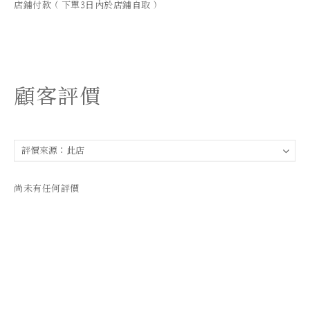
店鋪付款 ( 下單3日內於店鋪自取 )
顧客評價
尚未有任何評價